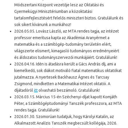
Módszertani Központ vezetője lesz az Oktatási és
Gyermekügyi Minisztériumban a közoktatási
tartalomfejlesztésért felelős miniszteri biztos. Gratulálunk és
sok sikert kívánunk a munkához!
2026.05.05. Lovász László, az MTA rendes tagja, az intézet
professor emeritusa kapta az Akadémiai Aranyérmet a
matematika és a számítógép-tudomány területén elért,
világszerte elismert, kimagasló tudományos eredményeiért
és áldozatos tudományszervezői munkájáért. Gratulálunk!
2026.04.16. Idén is átadásra került a Gács András díj, ami a
kiemelkedő, sok diákot motiváló fiatal matematikus oktatókat
jutalmazza. A nyertesek Backhausz Ágnes és Tarcsay
Zsigmond, mindketten a Matematikai Intézet oktatói. A
díjátadóról
itt
olvasható beszámoló. Gratulálunk!
2026.03.15. Március 15-én Széchenyi-díjat kapott Komjáth
Péter, a Számítógéptudományi Tanszék professzora, az MTA
rendes tagja. Gratulálunk!
2026.01.30. Szomorúan tudatjuk, hogy Károlyi Katalin, az
Alkalmazott Analízis Tanszék megbecsült kollégája, 2026.