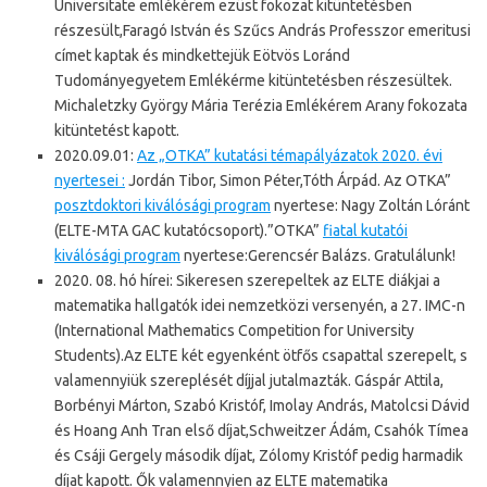
Universitate emlékérem ezüst fokozat kitüntetésben
részesült,Faragó István és Szűcs András Professzor emeritusi
címet kaptak és mindkettejük Eötvös Loránd
Tudományegyetem Emlékérme kitüntetésben részesültek.
Michaletzky György Mária Terézia Emlékérem Arany fokozata
kitüntetést kapott.
2020.09.01:
Az „OTKA” kutatási témapályázatok 2020. évi
nyertesei :
Jordán Tibor, Simon Péter,Tóth Árpád. Az OTKA”
posztdoktori kiválósági program
nyertese: Nagy Zoltán Lóránt
(ELTE-MTA GAC kutatócsoport).”OTKA”
fiatal kutatói
kiválósági program
nyertese:Gerencsér Balázs. Gratulálunk!
2020. 08. hó hírei: Sikeresen szerepeltek az ELTE diákjai a
matematika hallgatók idei nemzetközi versenyén, a 27. IMC-n
(International Mathematics Competition for University
Students).Az ELTE két egyenként ötfős csapattal szerepelt, s
valamennyiük szereplését díjjal jutalmazták. Gáspár Attila,
Borbényi Márton, Szabó Kristóf, Imolay András, Matolcsi Dávid
és Hoang Anh Tran első díjat,Schweitzer Ádám, Csahók Tímea
és Csáji Gergely második díjat, Zólomy Kristóf pedig harmadik
díjat kapott. Ők valamennyien az ELTE matematika