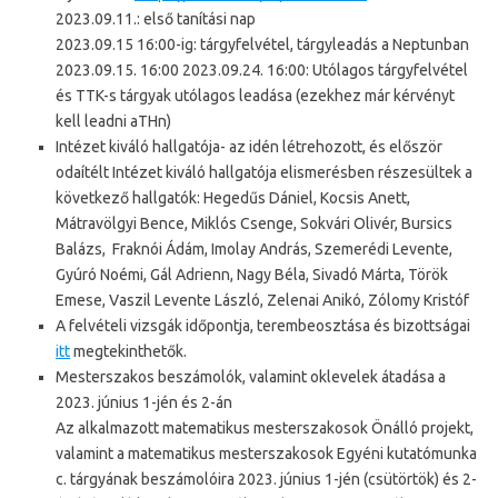
2023.09.11.: első tanítási nap
2023.09.15 16:00-ig: tárgyfelvétel, tárgyleadás a Neptunban
2023.09.15. 16:00 2023.09.24. 16:00: Utólagos tárgyfelvétel
és TTK-s tárgyak utólagos leadása (ezekhez már kérvényt
kell leadni aTHn)
Intézet kiváló hallgatója- az idén létrehozott, és először
odaítélt Intézet kiváló hallgatója elismerésben részesültek a
következő hallgatók: Hegedűs Dániel, Kocsis Anett,
Mátravölgyi Bence, Miklós Csenge, Sokvári Olivér, Bursics
Balázs, Fraknói Ádám, Imolay András, Szemerédi Levente,
Gyúró Noémi, Gál Adrienn, Nagy Béla, Sivadó Márta, Török
Emese, Vaszil Levente László, Zelenai Anikó, Zólomy Kristóf
A felvételi vizsgák időpontja, terembeosztása és bizottságai
itt
megtekinthetők.
Mesterszakos beszámolók, valamint oklevelek átadása a
2023. június 1-jén és 2-án
Az alkalmazott matematikus mesterszakosok Önálló projekt,
valamint a matematikus mesterszakosok Egyéni kutatómunka
c. tárgyának beszámolóira 2023. június 1-jén (csütörtök) és 2-