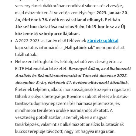
versenyeknek diákkorában rendkívül sikeres résztvevője,
majd évtizedeken át vezető személyisége,
2023. január 20-
án, életének 76. évében váratlanul elhunyt. Pelikán
József búcsúztatása március 9-én 14:15-kor lesz az Új
köztemető szóróparcellájában.
A 2022-2023-as tanév első félévének
záróvizsgákkal
kapcsolatos információi a „Hallgatóinknak” menüpont alatt
találhatóak.
Nehezen felfogható és feldolgozható veszteség érte az
ELTE Matematikai Intézetét.
Besenyei Ádám, az Alkalmazott
Analízis és Számításmatematikai Tanszék docense 2022.
december 8.-án, életének 41. évében eltávozott közülünk.
Életének teljében, alkotó munkásságának közepén ragadta el
tőlünk a súlyos betegsége. Rövidre szabott életét a kutatás-
tanítás-tudománynépszerűsítés hármasa jellemezte, és
mindhárom területen örökké maradandót alkotott. A
veszteség pótolhatatlan, személyében a magyar
tanárképzés, valamint az alkalmazott analízis kutatásának
kulcsszereplője távozott, nagy űrt hagyva maga után.