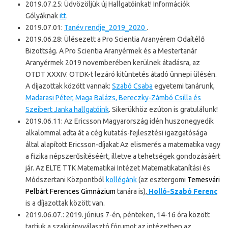
2019.07.25: Üdvözöljük új Hallgatóinkat! Információk
Gólyáknak
itt
.
2019.07.01:
Tanév rendje_2019_2020
.
2019.06.28: Ülésezett a Pro Scientia Aranyérem Odaítélő
Bizottság. A Pro Scientia Aranyérmek és a Mestertanár
Aranyérmek 2019 novemberében kerülnek átadásra, az
OTDT XXXIV. OTDK-t lezáró kitüntetés átadó ünnepi ülésén.
A díjazottak között vannak:
Szabó Csaba
egyetemi tanárunk,
Madarasi Péter, Maga Balázs, Bereczky-Zámbó Csilla és
Szeibert Janka hallgatóink
. Sikerükhöz ezúton is gratulálunk!
2019.06.11: Az Ericsson Magyarország idén huszonegyedik
alkalommal adta át a cég kutatás-fejlesztési igazgatósága
által alapított Ericsson-díjakat Az elismerés a matematika vagy
a fizika népszerűsítéséért, illetve a tehetségek gondozásáért
jár. Az ELTE TTK Matematikai Intézet Matematikatanítási és
Módszertani Központból
kollégánk
(az esztergomi
Temesvári
Pelbárt Ferences Gimnázium
tanára is),
Holló-Szabó Ferenc
is a díjazottak között van.
2019.06.07.: 2019. június 7-én, pénteken, 14-16 óra között
tartjuk a szakirányválasztó fórumot az intézetben az