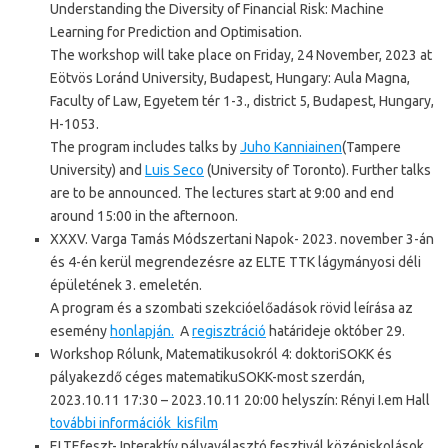
Understanding the Diversity of Financial Risk: Machine
Learning for Prediction and Optimisation.
The workshop will take place on Friday, 24 November, 2023 at
Eötvös Loránd University, Budapest, Hungary: Aula Magna,
Faculty of Law, Egyetem tér 1-3., district 5, Budapest, Hungary,
H-1053.
The program includes talks by
Juho Kanniainen
(Tampere
University) and
Luis Seco
(University of Toronto). Further talks
are to be announced. The lectures start at 9:00 and end
around 15:00 in the afternoon.
XXXV. Varga Tamás Módszertani Napok- 2023. november 3-án
és 4-én kerül megrendezésre az ELTE TTK lágymányosi déli
épületének 3. emeletén.
A program és a szombati szekcióelőadások rövid leírása az
esemény
honlapján.
A
regisztráció
határideje október 29.
Workshop Rólunk, Matematikusokról 4: doktoriSOKK és
pályakezdő céges matematikuSOKK-most szerdán,
2023.10.11 17:30 – 2023.10.11 20:00
helyszín:
Rényi I.em Hall
további információk
kisfilm
ELTEfeszt- Interaktív pályaválasztó fesztivál középiskolások