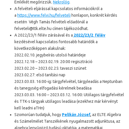
Emlékét megőrizzük.
Nekrológ
.
A felvételi eljárással kapcsolatos információkról a
a
https://www.felvi.hu/felveteli
honlapon, konkrét kérdés
esetén Végh Tamás felvételi előadónál a
felveteli@ttk.elte.hu címen tájékozódhat.
A 2022/23/1 félév zárásával és a
2022/23/2 félév
kezdésével kapcsolatos fontosabb határidők a
következőképpen alakulnak:
2022.02.10. jegybeírás utolsó határideje
2022.12.18 – 2023.02.19. 20:00 regisztráció
2023.02.20 – 2023.02.25: tavaszi szünet
2023.02.27: első tanítási nap
2023.03.03. 16:00-ig: tárgyfelvétel, tárgyleadás a Neptunban
és tanegység elfogadási kérelmek beadása
2023.03.03. 16:00 – 2023.03.12. 16:00: Utólagos tárgyfelvétel
és TTK-s tárgyak utólagos leadása (ezekhez már kérvényt
kell leadni aTHn)
Szomorúan tudatjuk, hogy
Pelikán József
,
az ELTE Algebra
és Számelmélet Tanszékének nyugalmazott adjunktusa, az
algebra lenyűgöző tudású oktatója, a matematikai