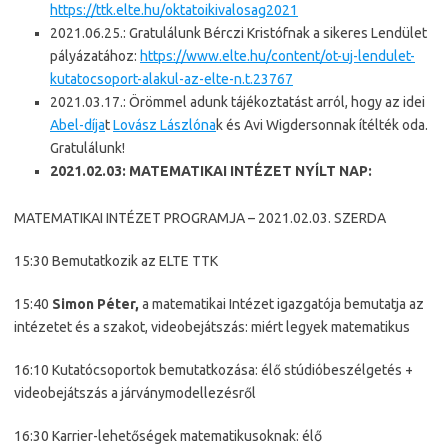
https://ttk.elte.hu/oktatoikivalosag2021
2021.06.25.: Gratulálunk Bérczi Kristófnak a sikeres Lendület
pályázatához:
https://www.elte.hu/content/ot-uj-lendulet-
kutatocsoport-alakul-az-elte-n.t.23767
2021.03.17.: Örömmel adunk tájékoztatást arról, hogy az idei
Abel-díja
t
Lovász Lászlóna
k és Avi Wigdersonnak ítélték oda.
Gratulálunk!
2021.02.03: MATEMATIKAI INTÉZET NYÍLT NAP:
MATEMATIKAI INTÉZET PROGRAMJA – 2021.02.03. SZERDA
15:30 Bemutatkozik az ELTE TTK
15:40
Simon Péter,
a matematikai Intézet igazgatója bemutatja az
intézetet és a szakot, videobejátszás: miért legyek matematikus
16:10 Kutatócsoportok bemutatkozása: élő stúdióbeszélgetés +
videobejátszás a járványmodellezésről
16:30 Karrier-lehetőségek matematikusoknak: élő