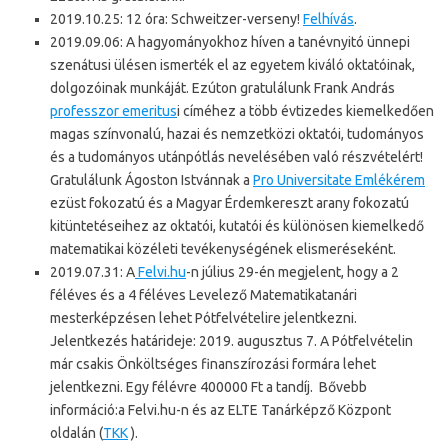
2019.10.25: 12 óra: Schweitzer-verseny!
Felhívás
.
2019.09.06: A hagyományokhoz híven a tanévnyitó ünnepi
szenátusi ülésen ismerték el az egyetem kiváló oktatóinak,
dolgozóinak munkáját. Ezúton gratulálunk Frank András
professzor emeritus
i címéhez a több évtizedes kiemelkedően
magas színvonalú, hazai és nemzetközi oktatói, tudományos
és a tudományos utánpótlás nevelésében való részvételért!
Gratulálunk Ágoston Istvánnak a
Pro Universitate Emlékérem
ezüst fokozatú és a Magyar Érdemkereszt arany fokozatú
kitüntetéseihez az oktatói, kutatói és különösen kiemelkedő
matematikai közéleti tevékenységének elismeréseként.
2019.07.31: A
Felvi.hu
-n július 29-én megjelent, hogy a 2
féléves és a 4 féléves Levelező Matematikatanári
mesterképzésen lehet Pótfelvételire jelentkezni.
Jelentkezés határideje: 2019. augusztus 7. A Pótfelvételin
már csakis Önköltséges finanszírozási formára lehet
jelentkezni. Egy félévre 400000 Ft a tandíj. Bővebb
információ:a Felvi.hu-n és az ELTE Tanárképző Központ
oldalán (
TKK
).