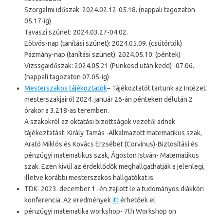
Szorgalmi időszak: 2024.02.12-05.18. (nappali tagozaton
05.17-ig)
Tavaszi szünet: 2024.03.27-04.02.
Eötvös-nap (tanítási szünet): 2024.05.09. (csütörtök)
Pázmány-nap (tanítási szünet): 2024.05.10. (péntek)
Vizssgaidőszak: 2024.05.21 (Pünkösd után kedd) -07.06.
(nappali tagozaton 07.05-ig)
Mesterszakos tájékoztatók
– Tájékoztatót tartunk az Intézet
mesterszakjairól 2024. január 26-án pénteken délután 2
órakor a 3.218-as teremben.
A szakokról az oktatási bizottságok vezetői adnak
tájékoztatást: Király Tamás -Alkalmazott matematikus szak,
Arató Miklós és Kovács Erzsébet (Corvinus)-Biztosítási és
pénzügyi matematikus szak, Ágoston István- Matematikus
szak. Ezen kívül az érdeklődők meghallgathatják a jelenlegi,
illetve korábbi mesterszakos hallgatókat is.
TDK- 2023. december 1.-én zajlott le a tudományos diákköri
konferencia. Az eredmények
itt
érhetőek el
pénzügyi matematika workshop- 7th Workshop on