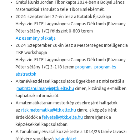
Gratulálunk! Jordán Tibor kapta 2024-ben a Bolyai János
Matematikai Társulat Szele Tibor Emlékérmét.
2024. szeptember 27-én lesz a Kutatók Éjszakája
Helyszín:
ELTE Lágymányosi Campus Déli tömb (
Pázmány
Péter sétány 1/C) földszint 0-803 terem
Az esemény plakátja
2024. Szeptember 20-án lesz a Mesterséges Intelligencia
TKP workshopja
Helyszín: ELTE Lágymányosi Campus Déli tömb (Pázmány
Péter sétány 1/C)
3-218 terem
program,
program és
abstractok
A tanévkezdéssel kapcsolatos ügyekben az Intézettől a
matinttanulmanyi@ttk.elte.hu
címen, kizárólag e-mailben
kaphatnak információt.
A matematikatanári mesterképzésekre járó hallgatók
az
rtak.matematika@ttk.elte.hu
címre, a képzés iránt
érdeklődők a
felveteli@tkk.elte.hu
címre írjanak a
képzésekkel kapcsolatban.
A Tanulmányi Hivatal közzé tette a 2024/25 tanév tavaszi
félévére vonatkozó
határidőket.