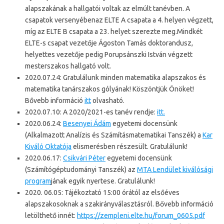
alapszakának a hallgatói voltak az elmúlt tanévben. A
csapatok versenyébenaz ELTE A csapata a 4. helyen végzett,
míg az ELTE B csapata a 23. helyet szerezte meg.Mindkét
ELTE-s csapat vezetője Ágoston Tamás doktorandusz,
helyettes vezetője pedig Porupsánszki István végzett
mesterszakos hallgató volt.
2020.07.24: Gratulálunk minden matematika alapszakos és
matematika tanárszakos gólyának! Köszöntjük Önöket!
Bővebb információ
itt
olvasható.
2020.07.10: A 2020/2021-es tanév rendje:
itt.
2020.06.24:
Besenyei Ádám
egyetemi docensünk
(Alkalmazott Analízis és Számításmatematikai Tanszék) a
Kar
Kiváló Oktatója
elismerésben részesült. Gratulálunk!
2020.06.17:
Csikvári Péter
egyetemi docensünk
(Számítógéptudományi Tanszék) az
MTA Lendület kiválósági
program
jának egyik nyertese. Gratulálunk!
2020. 06.05: Tájékoztató 15:00 órától az elsőéves
alapszakosoknak a szakirányválasztásról. Bővebb információ
letölthető innét:
https://zempleni.elte.hu/forum_0605.pdf