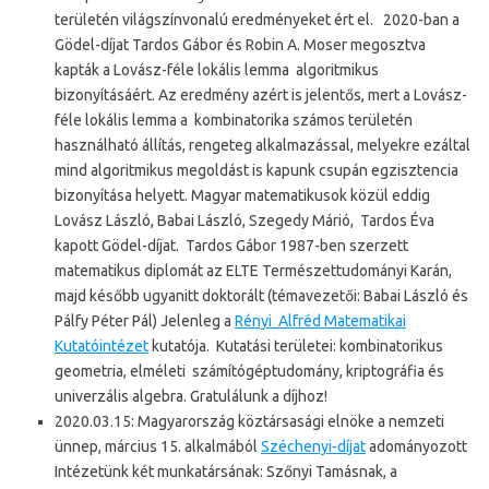
területén világszínvonalú eredményeket ért el. 2020-ban a
Gödel-díjat Tardos Gábor és Robin A. Moser megosztva
kapták a Lovász-féle lokális lemma algoritmikus
bizonyításáért. Az eredmény azért is jelentős, mert a Lovász-
féle lokális lemma a kombinatorika számos területén
használható állítás, rengeteg alkalmazással, melyekre ezáltal
mind algoritmikus megoldást is kapunk csupán egzisztencia
bizonyítása helyett. Magyar matematikusok közül eddig
Lovász László, Babai László, Szegedy Márió, Tardos Éva
kapott Gödel-díjat. Tardos Gábor 1987-ben szerzett
matematikus diplomát az ELTE Természettudományi Karán,
majd később ugyanitt doktorált (témavezetői: Babai László és
Pálfy Péter Pál) Jelenleg a
Rényi Alfréd Matematikai
Kutatóintézet
kutatója. Kutatási területei: kombinatorikus
geometria, elméleti számítógéptudomány, kriptográfia és
univerzális algebra. Gratulálunk a díjhoz!
2020.03.15: Magyarország köztársasági elnöke a nemzeti
ünnep, március 15. alkalmából
Széchenyi-díjat
adományozott
Intézetünk két munkatársának: Szőnyi Tamásnak, a