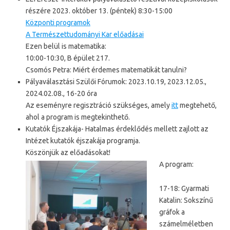
részére 2023. október 13. (péntek) 8:30-15:00
Központi programok
A Természettudományi Kar előadásai
Ezen belül is matematika:
10:00-10:30, B épület 217.
Csomós Petra: Miért érdemes matematikát tanulni?
Pályaválasztási Szülői Fórumok: 2023.10.19, 2023.12.05.,
2024.02.08., 16-20 óra
Az eseményre regisztráció szükséges, amely
itt
megtehető,
ahol a program is megtekinthető.
Kutatók Éjszakája- Hatalmas érdeklődés mellett zajlott az
Intézet kutatók éjszakája programja.
Köszönjük az előadásokat!
A program:
17-18: Gyarmati
Katalin: Sokszínű
gráfok a
számelméletben