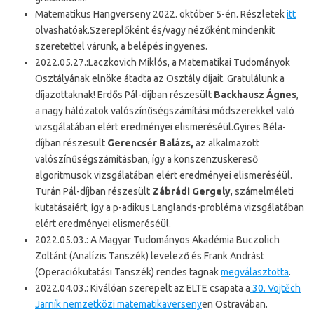
Matematikus Hangverseny 2022. október 5-én. Részletek
itt
olvashatóak.Szereplőként és/vagy nézőként mindenkit
szeretettel várunk, a belépés ingyenes.
2022.05.27.:Laczkovich Miklós, a Matematikai Tudományok
Osztályának elnöke átadta az Osztály díjait. Gratulálunk a
díjazottaknak! Erdős Pál-díjban részesült
Backhausz Ágnes
,
a nagy hálózatok valószínűségszámítási módszerekkel való
vizsgálatában elért eredményei elismeréséül.Gyires Béla-
díjban részesült
Gerencsér Balázs,
az alkalmazott
valószínűségszámításban, így a konszenzuskereső
algoritmusok vizsgálatában elért eredményei elismeréséül.
Turán Pál-díjban részesült
Zábrádi Gergely
, számelméleti
kutatásaiért, így a p-adikus Langlands-probléma vizsgálatában
elért eredményei elismeréséül.
2022.05.03.: A Magyar Tudományos Akadémia Buczolich
Zoltánt (Analízis Tanszék) levelező és Frank Andrást
(Operaciókutatási Tanszék) rendes tagnak
megválasztotta
.
2022.04.03.: Kiválóan szerepelt az ELTE csapata a
30. Vojtěch
Jarník nemzetközi matematikaverseny
en Ostravában.