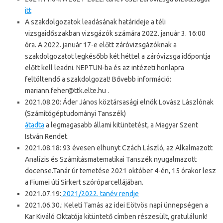
itt
A szakdolgozatok leadásának határideje a téli
vizsgaidőszakban vizsgázók számára 2022. január 3. 16:00
óra. A 2022. január 17-e előtt záróvizsgázóknak a
szakdolgozatot legkésőbb két héttel a záróvizsga időpontja
előtt kell leadni. NEPTUN-ba és az intézeti honlapra
feltöltendő a szakdolgozat! Bővebb információ:
mariann.feher@ttk.elte.hu .
2021.08.20: Áder János köztársasági elnök Lovász Lászlónak
(Számítógéptudományi Tanszék)
átadta
a legmagasabb állami kitüntetést, a Magyar Szent
István Rendet.
2021.08.18: 93 évesen elhunyt Czách László, az Alkalmazott
Analízis és Számításmatematikai Tanszék nyugalmazott
docense.Tanár úr temetése 2021 október 4-én, 15 órakor lesz
a Fiumei úti Sírkert szóróparcellájában.
2021.07.19:
2021/2022. tanév rendje
2021.06.30.: Keleti Tamás az idei Eötvös napi ünnepségen a
Kar Kiváló Oktatója kitüntető címben részesült, gratulálunk!