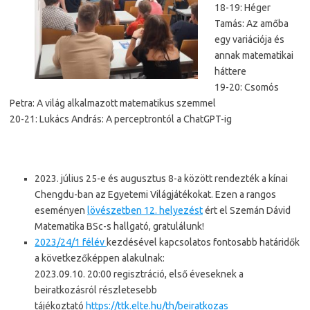
18-19: Héger
Tamás: Az amőba
egy variációja és
annak matematikai
háttere
19-20: Csomós
Petra: A világ alkalmazott matematikus szemmel
20-21: Lukács András: A perceptrontól a ChatGPT-ig
2023. július 25-e és augusztus 8-a között rendezték a kínai
Chengdu-ban az Egyetemi Világjátékokat. Ezen a rangos
eseményen
lövészetben 12. helyezést
ért el Szemán Dávid
Matematika BSc-s hallgató, gratulálunk!
2023/24/1 félév
kezdésével kapcsolatos fontosabb határidők
a következőképpen alakulnak:
2023.09.10. 20:00 regisztráció, első éveseknek a
beiratkozásról részletesebb
tájékoztató
https://ttk.elte.hu/th/beiratkozas