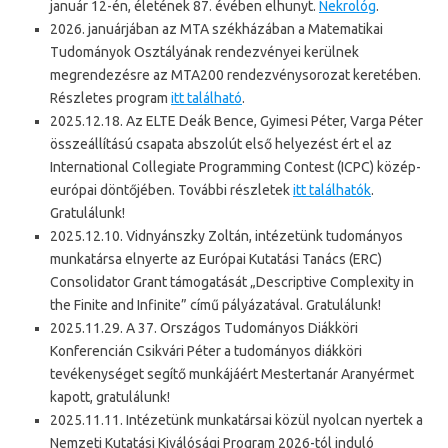
január 12-én, életének 87. évében elhunyt.
Nekrológ
.
2026. januárjában az MTA székházában a Matematikai
Tudományok Osztályának rendezvényei kerülnek
megrendezésre az MTA200 rendezvénysorozat keretében.
Részletes program
itt található
.
2025.12.18. Az ELTE Deák Bence, Gyimesi Péter, Varga Péter
összeállítású csapata abszolút első helyezést ért el az
International Collegiate Programming Contest (ICPC) közép-
európai döntőjében. További részletek
itt találhatók
.
Gratulálunk!
2025.12.10. Vidnyánszky Zoltán, intézetünk tudományos
munkatársa elnyerte az Európai Kutatási Tanács (ERC)
Consolidator Grant támogatását „Descriptive Complexity in
the Finite and Infinite” című pályázatával. Gratulálunk!
2025.11.29. A 37. Országos Tudományos Diákköri
Konferencián Csikvári Péter a tudományos diákköri
tevékenységet segítő munkájáért Mestertanár Aranyérmet
kapott, gratulálunk!
2025.11.11. Intézetünk munkatársai közül nyolcan nyertek a
Nemzeti Kutatási Kiválósági Program 2026-tól induló