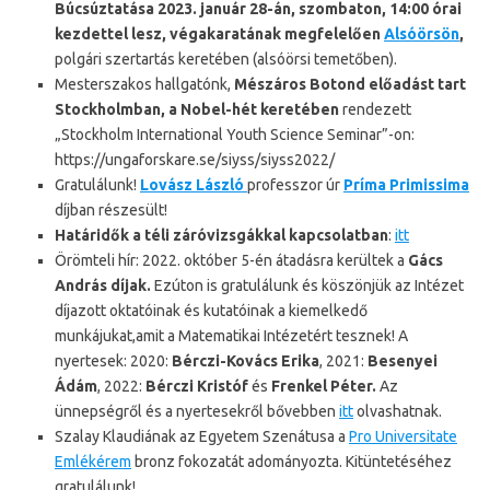
Búcsúztatása 2023. január 28-án, szombaton, 14:00 órai
kezdettel lesz, végakaratának megfelelően
Alsóörsön
,
polgári szertartás keretében (alsóörsi temetőben).
Mesterszakos hallgatónk,
Mészáros Botond előadást tart
Stockholmban, a Nobel-hét keretében
rendezett
„Stockholm International Youth Science Seminar”-on:
https://ungaforskare.se/siyss/siyss2022/
Gratulálunk!
Lovász László
professzor úr
Príma Primissima
díjban részesült!
Határidők a téli záróvizsgákkal kapcsolatban
:
itt
Örömteli hír: 2022. október 5-én átadásra kerültek a
Gács
András díjak.
Ezúton is gratulálunk és köszönjük az Intézet
díjazott oktatóinak és kutatóinak a kiemelkedő
munkájukat,amit a Matematikai Intézetért tesznek! A
nyertesek: 2020:
Bérczi-Kovács Erika
, 2021:
Besenyei
Ádám
, 2022:
Bérczi Kristóf
és
Frenkel Péter.
Az
ünnepségről és a nyertesekről bővebben
itt
olvashatnak.
Szalay Klaudiának az Egyetem Szenátusa a
Pro Universitate
Emlékérem
bronz fokozatát adományozta. Kitüntetéséhez
gratulálunk!