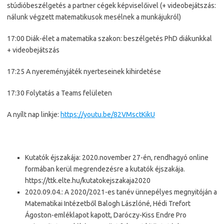
stúdióbeszélgetés a partner cégek képviselőivel (+ videobejátszás:
nálunk végzett matematikusok mesélnek a munkájukról)
17:00 Diák-élet a matematika szakon: beszélgetés PhD diákunkkal
+ videobejátszás
17:25 A nyereményjáték nyerteseinek kihirdetése
17:30 Folytatás a Teams felületen
A nyílt nap linkje:
https://youtu.be/82VMsctKikU
Kutatók éjszakája: 2020.november 27-én, rendhagyó online
formában kerül megrendezésre a kutatók éjszakája.
https://ttk.elte.hu/kutatokejszakaja2020
2020.09.04.: A 2020/2021-es tanév ünnepélyes megnyitóján a
Matematikai Intézetből Balogh Lászlóné, Hédi Trefort
Ágoston-emléklapot kapott, Daróczy-Kiss Endre Pro