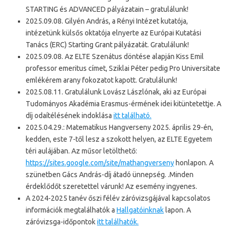
STARTING és ADVANCED pályázatain – gratulálunk!
2025.09.08. Gilyén András, a Rényi Intézet kutatója,
intézetünk külsős oktatója elnyerte az Európai Kutatási
Tanács (ERC) Starting Grant pályázatát. Gratulálunk!
2025.09.08. Az ELTE Szenátus döntése alapján Kiss Emil
professor emeritus címet, Sziklai Péter pedig Pro Universitate
emlékérem arany fokozatot kapott. Gratulálunk!
2025.08.11. Gratulálunk Lovász Lászlónak, aki az Európai
Tudományos Akadémia Erasmus-érmének idei kitüntetettje. A
díj odaítélésének indoklása
itt található.
2025.04.29.: Matematikus Hangverseny 2025. április 29-én,
kedden, este 7-től lesz a szokott helyen, az ELTE Egyetem
téri aulájában. Az műsor letölthető:
https://sites.google.com/site/mathangverseny
honlapon. A
szünetben Gács András-díj átadó ünnepség. .Minden
érdeklődőt szeretettel várunk! Az esemény ingyenes.
A 2024-2025 tanév őszi félév záróvizsgájával kapcsolatos
információk megtalálhatók a
Hallgatóinknak
lapon. A
záróvizsga-időpontok
itt találhatók.