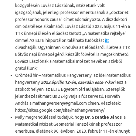
közgyűlésén Lovász Lászlónak, intézetünk volt
igazgatójának, jelenlegi professor emeritusának a „doctor et
professor honoris causa” címet adományozta. A díszdoktori
cím odaítélése alkalmából Lovász László 2023. május 11-én a
TTK ünnepi ülésén előadást tartott „A matematika rejtélye”
címmel.Az ELTE hírportálon található tudósítást
itt
olvashatják. Ugyaninnen kiindulva az előadásról, illetve a TTK
Eötvös napi ünnepségéről készült fölvétel is megtekinthető.
Lovász Lászlónak a Matematikai Intézet nevében szívből
gratulálunk!
Örömteli hír – Matematikus Hangverseny: az idei Matematikus
hangverseny
2023.április 12-én, szerdán este 7-kor
lesz a
szokott helyen, az ELTE Egyetem téri aulájában. Szereplők
jelentkezését március 22-ig várja a főszervező, Horváth
András a mathangverseny@gmail.com címen. Részletek:
https://sites.google.com/site/mathangverseny/
Mély megrendüléssel tudatjuk, hogy
Dr. Szenthe János
, a
Matematikai Intézet Geometriai Tanszékének professzor
emeritusa, életének 90. évében, 2023. február 11-én elhunyt.