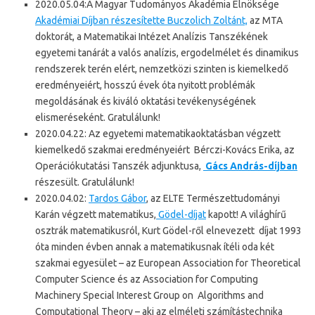
2020.05.04:A Magyar Tudományos Akadémia Elnöksége
Akadémiai Díjban részesítette Buczolich Zoltánt,
az MTA
doktorát, a Matematikai Intézet Analízis Tanszékének
egyetemi tanárát a valós analízis, ergodelmélet és dinamikus
rendszerek terén elért, nemzetközi szinten is kiemelkedő
eredményeiért, hosszú évek óta nyitott problémák
megoldásának és kiváló oktatási tevékenységének
elismeréseként. Gratulálunk!
2020.04.22: Az egyetemi matematikaoktatásban végzett
kiemelkedő szakmai eredményeiért Bérczi-Kovács Erika, az
Operációkutatási Tanszék adjunktusa,
Gács András-díjban
részesült. Gratulálunk!
2020.04.02:
Tardos Gábor
, az ELTE Természettudományi
Karán végzett matematikus,
Gödel-díjat
kapott! A világhírű
osztrák matematikusról, Kurt Gödel-ről elnevezett díjat 1993
óta minden évben annak a matematikusnak ítéli oda két
szakmai egyesület – az European Association for Theoretical
Computer Science és az Association for Computing
Machinery Special Interest Group on Algorithms and
Computational Theory – aki az elméleti számítástechnika