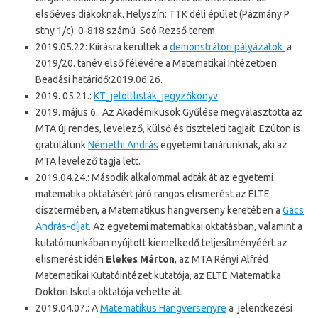
elsőéves diákoknak. Helyszín: TTK déli épület (Pázmány P
stny 1/c). 0-818 számú Soó Rezső terem.
2019.05.22: Kiírásra kerültek a
demonstrátori pályázatok
a
2019/20. tanév első félévére a Matematikai Intézetben.
Beadási határidő:2019.06.26.
2019. 05.21.:
KT_jelöltlisták_jegyzőkönyv
2019. május 6.: Az Akadémikusok Gyűlése megválasztotta az
MTA új rendes, levelező, külső és tiszteleti tagjait. Ezúton is
gratulálunk
Némethi András
egyetemi tanárunknak, aki az
MTA levelező tagja lett.
2019.04.24.: Második alkalommal adták át az egyetemi
matematika oktatásért járó rangos elismerést az ELTE
dísztermében, a Matematikus hangverseny keretében a
Gács
András-díjat
. Az egyetemi matematikai oktatásban, valamint a
kutatómunkában nyújtott kiemelkedő teljesítményéért az
elismerést idén
Elekes Márton
, az MTA Rényi Alfréd
Matematikai Kutatóintézet kutatója, az ELTE Matematika
Doktori Iskola oktatója vehette át.
2019.04.07.: A
Matematikus Hangversenyre
a jelentkezési