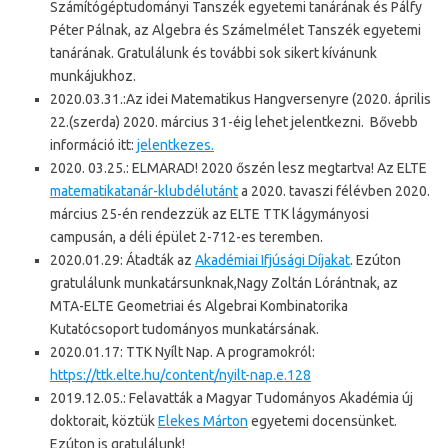
Számítógéptudományi Tanszék egyetemi tanárának és Pálfy
Péter Pálnak, az Algebra és Számelmélet Tanszék egyetemi
tanárának. Gratulálunk és további sok sikert kívánunk
munkájukhoz.
2020.03.31.:Az idei Matematikus Hangversenyre (2020. április
22.(szerda) 2020. március 31-éig lehet jelentkezni. Bővebb
információ itt:
jelentkezes.
2020. 03.25.: ELMARAD! 2020 őszén lesz megtartva! Az ELTE
matematikatanár-klubdélutánt
a 2020. tavaszi félévben 2020.
március 25-én rendezzük az ELTE TTK lágymányosi
campusán, a déli épület 2-712-es teremben.
2020.01.29: Átadták az
Akadémiai Ifjúsági Díjakat
. Ezúton
gratulálunk munkatársunknak,Nagy Zoltán Lórántnak, az
MTA-ELTE Geometriai és Algebrai Kombinatorika
Kutatócsoport tudományos munkatársának.
2020.01.17: TTK Nyílt Nap. A programokról:
https://ttk.elte.hu/content/nyilt-nap.e.128
2019.12.05.: Felavatták a Magyar Tudományos Akadémia új
doktorait, köztük
Elekes Márton
egyetemi docensünket.
Ezúton is gratulálunk!