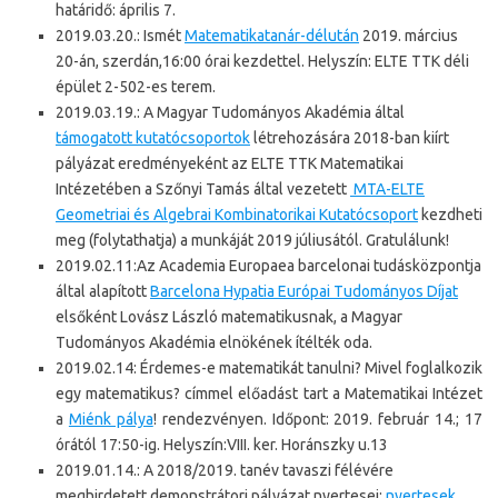
határidő: április 7.
2019.03.20.: Ismét
Matematikatanár-délután
2019. március
20-án, szerdán,16:00 órai kezdettel. Helyszín: ELTE TTK déli
épület 2-502-es terem.
2019.03.19.: A Magyar Tudományos Akadémia által
támogatott kutatócsoportok
létrehozására 2018-ban kiírt
pályázat eredményeként az ELTE TTK Matematikai
Intézetében a Szőnyi Tamás által vezetett
MTA-ELTE
Geometriai és Algebrai Kombinatorikai Kutatócsoport
kezdheti
meg (folytathatja) a munkáját 2019 júliusától. Gratulálunk!
2019.02.11:Az Academia Europaea barcelonai tudásközpontja
által alapított
Barcelona Hypatia Európai Tudományos Díjat
elsőként Lovász László matematikusnak, a Magyar
Tudományos Akadémia elnökének ítélték oda.
2019.02.14: Érdemes-e matematikát tanulni? Mivel foglalkozik
egy matematikus? címmel előadást tart a Matematikai Intézet
a
Miénk pálya
! rendezvényen. Időpont: 2019. február 14.; 17
órától 17:50-ig. Helyszín:VIII. ker. Horánszky u.13
2019.01.14.: A 2018/2019. tanév tavaszi félévére
meghirdetett demonstrátori pályázat nyertesei:
nyertesek