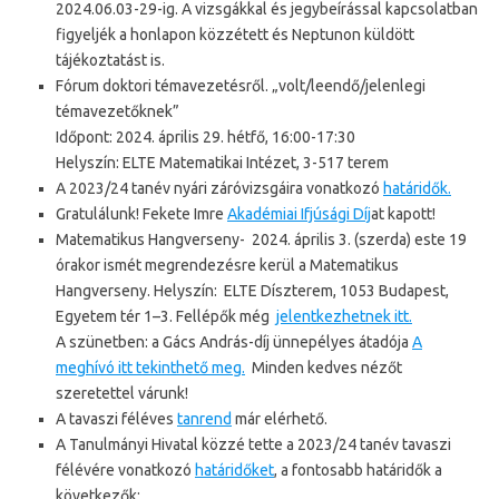
2024.06.03-29-ig. A vizsgákkal és jegybeírással kapcsolatban
figyeljék a honlapon közzétett és Neptunon küldött
tájékoztatást is.
Fórum doktori témavezetésről. „volt/leendő/jelenlegi
témavezetőknek”
Időpont: 2024. április 29. hétfő, 16:00-17:30
Helyszín: ELTE Matematikai Intézet, 3-517 terem
A 2023/24 tanév nyári záróvizsgáira vonatkozó
határidők.
Gratulálunk! Fekete Imre
Akadémiai Ifjúsági Díj
at kapott!
Matematikus Hangverseny- 2024. április 3. (szerda) este 19
órakor ismét megrendezésre kerül a Matematikus
Hangverseny. Helyszín: ELTE Díszterem, 1053 Budapest,
Egyetem tér 1–3. Fellépők még
jelentkezhetnek itt.
A szünetben: a Gács András-díj ünnepélyes átadója
A
meghívó itt tekinthető meg.
Minden kedves nézőt
szeretettel várunk!
A tavaszi féléves
tanrend
már elérhető.
A Tanulmányi Hivatal közzé tette a 2023/24 tanév tavaszi
félévére vonatkozó
határidőket
, a fontosabb határidők a
következők: