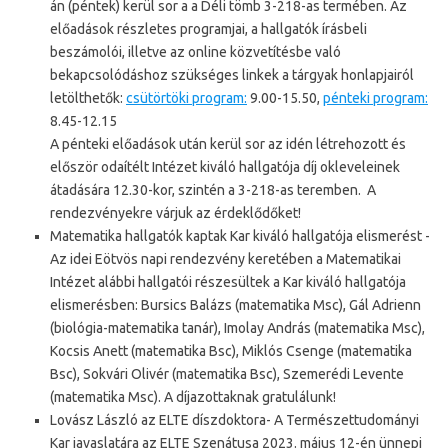
án (péntek) kerül sor a a Déli tömb 3-218-as termében. Az
előadások részletes programjai, a hallgatók írásbeli
beszámolói, illetve az online közvetítésbe való
bekapcsolódáshoz szükséges linkek a tárgyak honlapjairól
letölthetők:
csütörtöki program:
9.00-15.50,
pénteki program:
8.45-12.15
A pénteki előadások után kerül sor az idén létrehozott és
először odaítélt Intézet kiváló hallgatója díj okleveleinek
átadására 12.30-kor, szintén a 3-218-as teremben. A
rendezvényekre várjuk az érdeklődőket!
Matematika hallgatók kaptak Kar kiváló hallgatója elismerést -
Az idei Eötvös napi rendezvény keretében a Matematikai
Intézet alábbi hallgatói részesültek a Kar kiváló hallgatója
elismerésben: Bursics Balázs (matematika Msc), Gál Adrienn
(biológia-matematika tanár), Imolay András (matematika Msc),
Kocsis Anett (matematika Bsc), Miklós Csenge (matematika
Bsc), Sokvári Olivér (matematika Bsc), Szemerédi Levente
(matematika Msc). A díjazottaknak gratulálunk!
Lovász László az ELTE díszdoktora- A Természettudományi
Kar javaslatára az ELTE Szenátusa 2023. május 12-én ünnepi