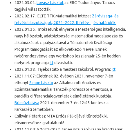
2022.03.02.:
Lovász Lászlót
az ERC Tudományos Tanács
tagjává választották.
2022.02.17.: ELTE TTK Matematikai Intézet
Záróvizsga- és
felvételi bizottságok, 2021–2022. II. félév
_
és határidők.
2022.01.25.: Intézetünk elnyerte a Mesterséges intelligencia,
nagy hálózatok, adatbiztonság: matematikai megalapozás és
alkalmazások c. pályázatával a Tématerületi Kiválósági
Program támogatását az elkövetkező 4 évre. Ennek
nyitórendezvénye egy workshop lesz január 25-én kedden,
melynek programja
itt
olvasható.
2022.01.28.: Tájékoztató a mesterszakokról. Program:
itt
2021.11.07: Életének 82. évében 2021. november 7-én
elhunyt
Simon László
az Alkalmazott Analízis és
Számításmatematikai Tanszék professzor emeritusa, a
parciális differenciálegyenletek elméletének kutatója.
Búcsúztatása
2021. december 7-én 12:45-kor lesz a
Farkasréti temetőben.
Csikvári Pétert az MTA Erdős Pál-díjával tüntették ki,
elismeréséhez gratulálunk!
2021.11.04: A 2021-2022. tanév őszi záróvizsga bizottságai: