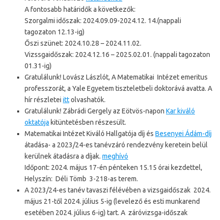
A fontosabb határidők a következők:
Szorgalmi időszak: 2024.09.09-2024.12. 14.(nappali
tagozaton 12.13-ig)
Őszi szünet: 2024.10.28 – 2024.11.02.
Vizssgaidőszak: 2024.12.16 – 2025.02.01. (nappali tagozaton
01.31-ig)
Gratulálunk! Lovász Lászlót, A Matematikai Intézet emeritus
professzorát, a Yale Egyetem tiszteletbeli doktorává avatta. A
hír részletei
itt
olvashatók.
Gratulálunk! Zábrádi Gergely az Eötvös-napon
Kar kiváló
oktatója
kitüntetésben részesült.
Matematikai Intézet Kiváló Hallgatója díj és
Besenyei Ádám-díj
átadása- a 2023/24-es tanévzáró rendezvény keretein belül
kerülnek átadásra a díjak.
meghívó
Időpont: 2024. május 17-én pénteken 15.15 órai kezdettel,
Helyszín: Déli Tömb 3-218-as terem.
A 2023/24-es tanév tavaszi félévében a vizsgaidőszak 2024.
május 21-től 2024. július 5-ig (levelező és esti munkarend
esetében 2024. július 6-ig) tart. A záróvizsga-időszak