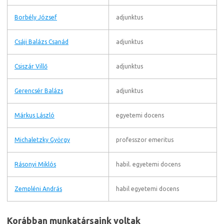
Borbély József
adjunktus
Csáji Balázs Csanád
adjunktus
Csiszár Villő
adjunktus
Gerencsér Balázs
adjunktus
Márkus László
egyetemi docens
Michaletzky György
professzor emeritus
Rásonyi Miklós
habil. egyetemi docens
Zempléni András
habil egyetemi docens
Korábban munkatársaink voltak