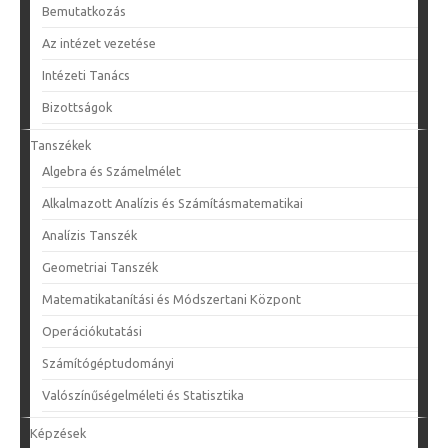
Bemutatkozás
Az intézet vezetése
Intézeti Tanács
Bizottságok
Tanszékek
Algebra és Számelmélet
Alkalmazott Analízis és Számításmatematikai
Analízis Tanszék
Geometriai Tanszék
Matematikatanítási és Módszertani Központ
Operációkutatási
Számítógéptudományi
Valószínűségelméleti és Statisztika
Képzések