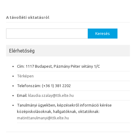
A távolléti oktatásról
Keresés:
Elérhetőség
Cím: 1117 Budapest, Pázmány Péter sétány 1/C
Térképen
Telefonszám: (+36 1) 381 2202
Email:
klaudia.szalay@ttk.elte.hu
Tanulmányi ügyekben, képzésekről információ kérése
középiskolásoknak, hallgatóknak, oktatóknak:
matinttanulmanyi@ttk.elte.hu