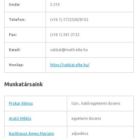
Iroda:
3.510
Telefon:
(+36 1) 3722500/8102
Fax:
(+36 1) 381-2152
Email:
valstat@math.elte.hu
Honlap:
https://valstat.elte.hu/
Munkatársaink
Prokaj Vilmos
tszv., habil egyetemi docens
Arató Miklós
egyetemi docens
Backhausz Ágnes Mariann
adjunktus