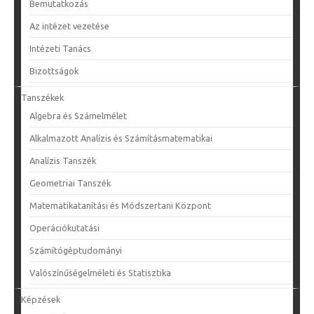
Bemutatkozás
Az intézet vezetése
Intézeti Tanács
Bizottságok
Tanszékek
Algebra és Számelmélet
Alkalmazott Analízis és Számításmatematikai
Analízis Tanszék
Geometriai Tanszék
Matematikatanítási és Módszertani Központ
Operációkutatási
Számítógéptudományi
Valószínűségelméleti és Statisztika
Képzések