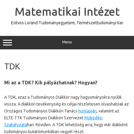
Skip
to
Matematikai Intézet
content
Eötvös Loránd Tudományegyetem, Természettudományi Kar
Menu
TDK
Mi az a TDK? Kik pályázhatnak? Hogyan?
A TDK, azaz a Tudományos Diákkör nagy hagyományokra nyúlik
vissza. A diákköri tevékenység és céljai részletesen olvashatóak az
Országos Tudományos Diákköri Tanács
honlapján
, valamint az
ELTE-TTK Tudományos Diákköri Szervezet
Működési
Szabályzatá
ban. Röviden: A TDK lehetőség arra, hogy már diákként
tudományos kutatómunkában vegyél részt.