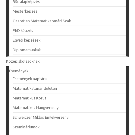
BSc alapképzés
Mesterképzés
Osztatlan Matematikatanári Szak
PhD képzés
Egyéb képzések
Diplomamunkák
Középiskolásoknak
Események
Események naptára
Matematikatanár délután
Matematikus Kórus
Matematikus Hangverseny
Schweitzer Miklós Emlékverseny
Szemináriumok