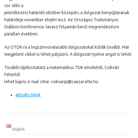
sor. Idén a
jelentkezési határidő október közepén, a dolgozat benyújtásának
határideje november elején lesz. Az Országos Tudományos
Diákköri Konferencia tavasz folyamán kerül megrendezésre
páratlan években.
Az OTDK-ra a legszínvonalasabb dolgozatokat küldik tovább. Már
megjelent cikkel is lehet pályázni. A dolgozat nyelve angol is lehet.
További tájékoztatást a matematikus TDK elnökétől, Csikvári
Pétertől
lehet kapni; e-mail címe: csikvarip@caesar.elte.hu
aktuális hírek
English