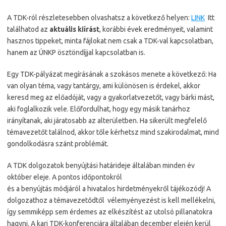
A TDK-ról részletesebben olvashatsz a következő helyen:
LINK
Itt
találhatod az
aktuális kiírást
, korábbi évek eredményeit, valamint
hasznos tippeket, minta fájlokat nem csak a TDK-val kapcsolatban,
hanem az ÚNKP ösztöndíjjal kapcsolatban is.
Egy TDK-pályázat megírásának a szokásos menete a következő: Ha
van olyan téma, vagy tantárgy, ami különösen is érdekel, akkor
keresd meg az előadóját, vagy a gyakorlatvezetőt, vagy bárki mást,
aki foglalkozik vele. Előfordulhat, hogy egy másik tanárhoz
irányítanak, aki járatosabb az alterületben. Ha sikerült megfelelő
témavezetőt találnod, akkor tőle kérhetsz mind szakirodalmat, mind
gondolkodásra szánt problémát.
A TDK dolgozatok benyújtási határideje általában minden év
október eleje. A pontos időpontokról
és a benyújtás módjáról a hivatalos hirdetményekről tájékozódj! A
dolgozathoz a témavezetődtől vélemyényezést is kell mellékelni,
így semmiképp sem érdemes az elkészítést az utolsó pillanatokra
hagyni. A kari TDK-konferenciára általában december elején kerül