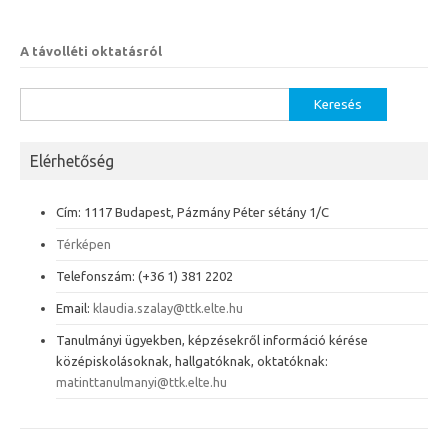
A távolléti oktatásról
Keresés:
Elérhetőség
Cím: 1117 Budapest, Pázmány Péter sétány 1/C
Térképen
Telefonszám: (+36 1) 381 2202
Email:
klaudia.szalay@ttk.elte.hu
Tanulmányi ügyekben, képzésekről információ kérése
középiskolásoknak, hallgatóknak, oktatóknak:
matinttanulmanyi@ttk.elte.hu