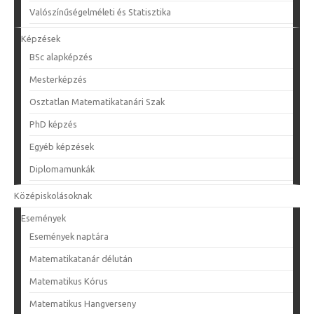
Valószínűségelméleti és Statisztika
Képzések
BSc alapképzés
Mesterképzés
Osztatlan Matematikatanári Szak
PhD képzés
Egyéb képzések
Diplomamunkák
Középiskolásoknak
Események
Események naptára
Matematikatanár délután
Matematikus Kórus
Matematikus Hangverseny