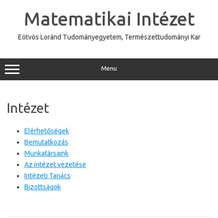
Skip
to
Matematikai Intézet
content
Eötvös Loránd Tudományegyetem, Természettudományi Kar
Menu
Intézet
Elérhetőségek
Bemutatkozás
Munkatársaink
Az intézet vezetése
Intézeti Tanács
Bizottságok