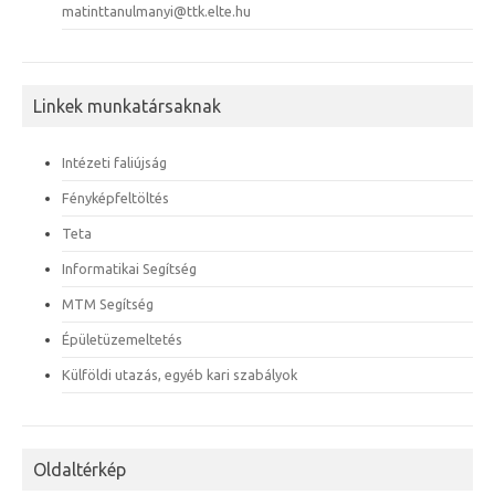
matinttanulmanyi@ttk.elte.hu
Linkek munkatársaknak
Intézeti faliújság
Fényképfeltöltés
Teta
Informatikai Segítség
MTM Segítség
Épületüzemeltetés
Külföldi utazás, egyéb kari szabályok
Oldaltérkép