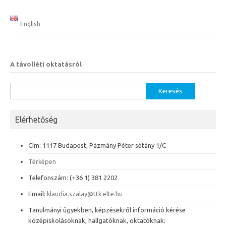
English
A távolléti oktatásról
Keresés:
Elérhetőség
Cím: 1117 Budapest, Pázmány Péter sétány 1/C
Térképen
Telefonszám: (+36 1) 381 2202
Email:
klaudia.szalay@ttk.elte.hu
Tanulmányi ügyekben, képzésekről információ kérése
középiskolásoknak, hallgatóknak, oktatóknak: