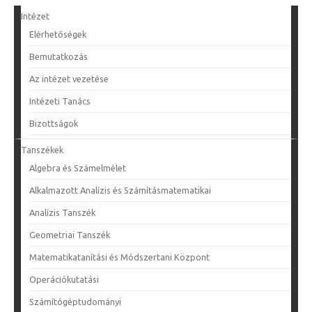
Intézet
Elérhetőségek
Bemutatkozás
Az intézet vezetése
Intézeti Tanács
Bizottságok
Tanszékek
Algebra és Számelmélet
Alkalmazott Analízis és Számításmatematikai
Analízis Tanszék
Geometriai Tanszék
Matematikatanítási és Módszertani Központ
Operációkutatási
Számítógéptudományi