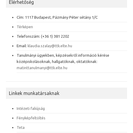
Elérhetőség
Cím: 1117 Budapest, Pázmány Péter sétány 1/C
Térképen
Telefonszám: (+36 1) 381 2202
Email:
klaudia.szalay@ttk.elte.hu
Tanulmányi ügyekben, képzésekről információ kérése
középiskolásoknak, hallgatóknak, oktatóknak:
matinttanulmanyi@ttk.elte.hu
Linkek munkatársaknak
Intézeti faliújság
Fényképfeltöltés
Teta