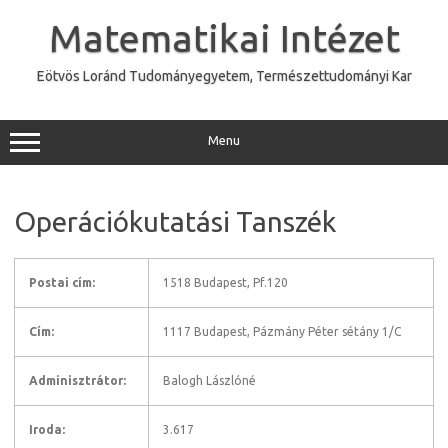
Skip
to
Matematikai Intézet
content
Eötvös Loránd Tudományegyetem, Természettudományi Kar
Menu
Operációkutatási Tanszék
Postai cím:
1518 Budapest, Pf.120
Cím:
1117 Budapest, Pázmány Péter sétány 1/C
Adminisztrátor:
Balogh Lászlóné
Iroda:
3.617