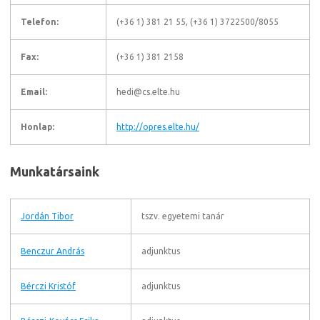
Telefon:
(+36 1) 381 21 55, (+36 1) 3722500/8055
Fax:
(+36 1) 381 2158
Email:
hedi@cs.elte.hu
Honlap:
http://opres.elte.hu/
Munkatársaink
Jordán Tibor
tszv. egyetemi tanár
Benczur András
adjunktus
Bérczi Kristóf
adjunktus