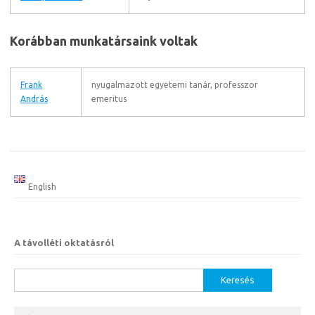
Korábban munkatársaink voltak
Frank
nyugalmazott egyetemi tanár, professzor
András
emeritus
English
A távolléti oktatásról
Keresés: