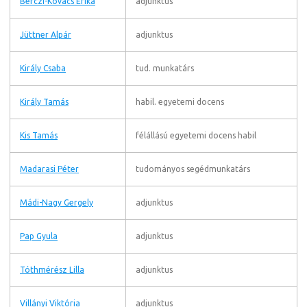
Bérczi-Kovács Erika
adjunktus
Jüttner Alpár
adjunktus
Király Csaba
tud. munkatárs
Király Tamás
habil. egyetemi docens
Kis Tamás
félállású egyetemi docens habil
Madarasi Péter
tudományos segédmunkatárs
Mádi-Nagy Gergely
adjunktus
Pap Gyula
adjunktus
Tóthmérész Lilla
adjunktus
Villányi Viktória
adjunktus