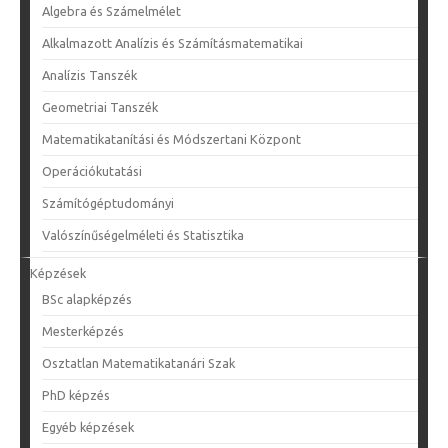
Algebra és Számelmélet
Alkalmazott Analízis és Számításmatematikai
Analízis Tanszék
Geometriai Tanszék
Matematikatanítási és Módszertani Központ
Operációkutatási
Számítógéptudományi
Valószínűségelméleti és Statisztika
Képzések
BSc alapképzés
Mesterképzés
Osztatlan Matematikatanári Szak
PhD képzés
Egyéb képzések