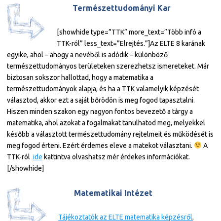
Természettudományi Kar
[showhide type=”TTK” more_text=”Több infó a
TTK-ról” less_text=”Elrejtés.”]
Az ELTE 8 karának
egyike, ahol – ahogy a nevéből is adódik – különböző
természettudományos területeken szerezhetsz ismereteket. Már
biztosan sokszor hallottad, hogy a matematika a
természettudományok alapja, és ha a TTK valamelyik képzését
választod, akkor ezt a saját bőrödön is meg fogod tapasztalni.
Hiszen minden szakon egy nagyon fontos bevezető a tárgy a
matematika, ahol azokat a fogalmakat tanulhatod meg, melyekkel
később a választott természettudomány rejtelmeit és működését is
meg fogod érteni. Ezért érdemes eleve a matekot választani.
A
TTK-ról
ide
kattintva olvashatsz mér érdekes információkat.
[/showhide]
Matematikai Intézet
Tájékoztatók az ELTE matematika képzésről
,