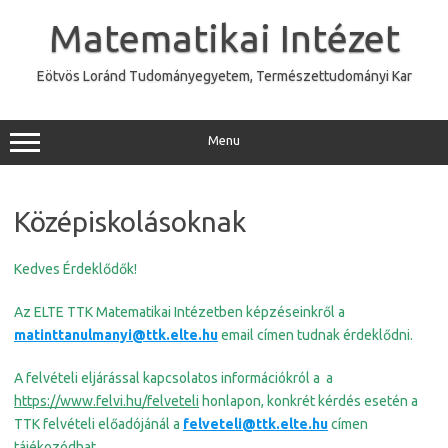
Skip
to
Matematikai Intézet
content
Eötvös Loránd Tudományegyetem, Természettudományi Kar
Menu
Középiskolásoknak
Kedves Érdeklődők!
Az ELTE TTK Matematikai Intézetben képzéseinkről a
matinttanulmanyi@ttk.elte.hu
email címen tudnak érdeklődni.
A felvételi eljárással kapcsolatos információkról a a
https://www.felvi.hu/felveteli
honlapon, konkrét kérdés esetén a
TTK felvételi előadójánál a
felveteli@ttk.elte.hu
címen
tájékozódhat.