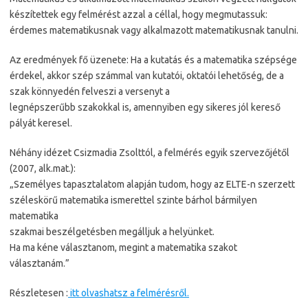
készítettek egy felmérést azzal a céllal, hogy megmutassuk:
érdemes matematikusnak vagy alkalmazott matematikusnak tanulni.
Az eredmények fő üzenete: Ha a kutatás és a matematika szépsége
érdekel, akkor szép számmal van kutatói, oktatói lehetőség, de a
szak könnyedén felveszi a versenyt a
legnépszerűbb szakokkal is, amennyiben egy sikeres jól kereső
pályát keresel.
Néhány idézet Csizmadia Zsolttól, a felmérés egyik szervezőjétől
(2007, alk.mat.):
„Személyes tapasztalatom alapján tudom, hogy az ELTE-n szerzett
széleskörű matematika ismerettel szinte bárhol bármilyen
matematika
szakmai beszélgetésben megálljuk a helyünket.
Ha ma kéne választanom, megint a matematika szakot
választanám.”
Részletesen :
itt olvashatsz a felmérésről.