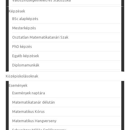
Képzések
BSc alapképzés
Mesterképzés
Osztatlan Matematikatanári Szak
PhD képzés
Egyéb képzések
Diplomamunkák
Középiskolásoknak
Események
Események naptára
Matematikatanár délután
Matematikus Kórus
Matematikus Hangverseny
Schweitzer Miklós Emlékverseny