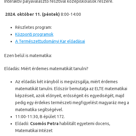
Interaktív pályaválasztó fesztivál középiskolások részére.
2024. október 11. (péntek)
8:00-14:00
Részletes program:
Központi programok
A Természettudományi Kar előadásai
Ezen belül is matematika:
Előadás: Miért érdemes matematikát tanulni?
Az előadás két irányból is megvizsgálja, miért érdemes
matematikát tanulni. Először bemutatja az ELTE matematikai
képzéseit, azok előnyeit, erősségeit és egyediségét, majd
pedig egy érdekes természeti megfigyelést magyaráz meg a
matematika segítségével.
11:00-11:30, B épület 172.
Előadó:
Csomós Petra
habilitált egyetemi docens,
Matematikai Intézet