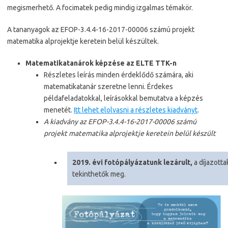
megismerhető. A focimatek pedig mindig izgalmas témakör.
A tananyagok az EFOP-3.4.4-16-2017-00006 számú projekt
matematika alprojektje keretein belül készültek.
Matematikatanárok képzése az ELTE TTK-n
Részletes leírás minden érdeklődő számára, aki
matematikatanár szeretne lenni. Érdekes
példafeladatokkal, leírásokkal bemutatva a képzés
menetét.
Itt lehet elolvasni a részletes kiadványt
.
A kiadvány az EFOP-3.4.4-16-2017-00006 számú
projekt matematika alprojektje keretein belül készült
2019. évi fotópályázatunk lezárult,
a díjazott
tekinthetők meg.