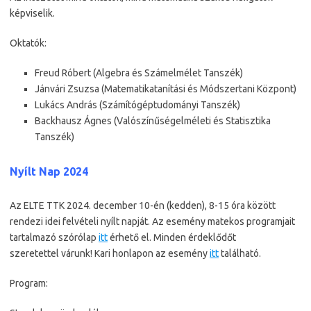
képviselik.
Oktatók:
Freud Róbert (Algebra és Számelmélet Tanszék)
Jánvári Zsuzsa (Matematikatanítási és Módszertani Központ)
Lukács András (Számítógéptudományi Tanszék)
Backhausz Ágnes (Valószínűségelméleti és Statisztika
Tanszék)
Nyílt Nap 2024
Az ELTE TTK 2024. december 10-én (kedden), 8-15 óra között
rendezi idei felvételi nyílt napját. Az esemény matekos programjait
tartalmazó szórólap
itt
érhető el. Minden érdeklődőt
szeretettel várunk! Kari honlapon az esemény
itt
található.
Program: