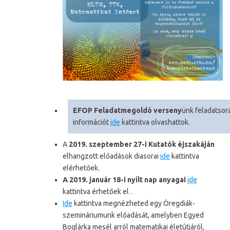
EFOP Feladatmegoldó verseny
ünk feladatsor
információt
ide
kattintva olvashattok.
A
2019. szeptember 27-i Kutatók éjszakáján
elhangzott előadások diasorai
ide
kattintva
elérhetőek.
A 2019. január 18-i nyílt nap anyagai
ide
kattintva érhetőek el .
Ide
kattintva megnézheted egy Öregdiák-
szemináriumunk előadását, amelyben Egyed
Boglárka mesél arról matematikai életútjáról,