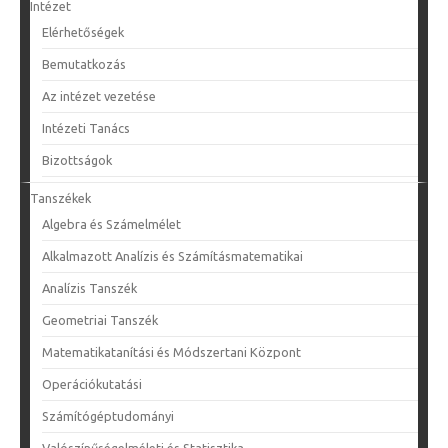
Intézet
Elérhetőségek
Bemutatkozás
Az intézet vezetése
Intézeti Tanács
Bizottságok
Tanszékek
Algebra és Számelmélet
Alkalmazott Analízis és Számításmatematikai
Analízis Tanszék
Geometriai Tanszék
Matematikatanítási és Módszertani Központ
Operációkutatási
Számítógéptudományi
Valószínűségelméleti és Statisztika