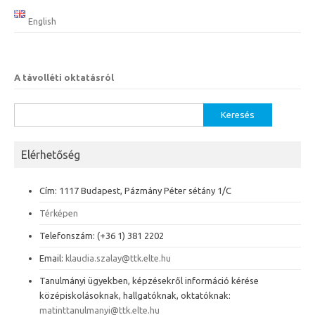
English
A távolléti oktatásról
Keresés:
Elérhetőség
Cím: 1117 Budapest, Pázmány Péter sétány 1/C
Térképen
Telefonszám: (+36 1) 381 2202
Email:
klaudia.szalay@ttk.elte.hu
Tanulmányi ügyekben, képzésekről információ kérése
középiskolásoknak, hallgatóknak, oktatóknak:
matinttanulmanyi@ttk.elte.hu