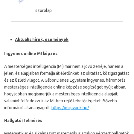
szórólap
Aktuális hírek, események
Ingyenes online MI képzés
A mesterséges intelligencia (MI) már nem a jövő zenéje, hanem a
jelen, és alapjaiban formálja át életünket, az oktatást, közigazgatást
és az üzleti világot. A Gábor Dénes Egyetem ingyenes, háromórás
mesterséges intelligencia online képzése segítséget nyújt abban,
hogy jobban megismerjük a mesterséges intelligencia alapjait,
valamint felfedezzük az MI-ben rejlő lehetőségeket. Bővebb
információ a tananyagról:
https://mijovunk.hu/
Hallgatói felmérés
Matematikus és alkalmazott matematikus szakon végzett hallgatók