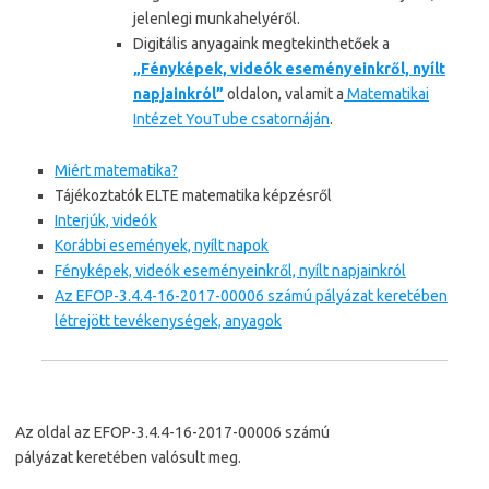
jelenlegi munkahelyéről.
Digitális anyagaink megtekinthetőek a
„Fényképek, videók eseményeinkről, nyílt
napjainkról”
oldalon, valamit a
Matematikai
Intézet YouTube csatornáján
.
Miért matematika?
Tájékoztatók ELTE matematika képzésről
Interjúk, videók
Korábbi események, nyílt napok
Fényképek, videók eseményeinkről, nyílt napjainkról
Az EFOP-3.4.4-16-2017-00006 számú pályázat keretében
létrejött tevékenységek, anyagok
Az oldal az EFOP-3.4.4-16-2017-00006 számú
pályázat keretében valósult meg.