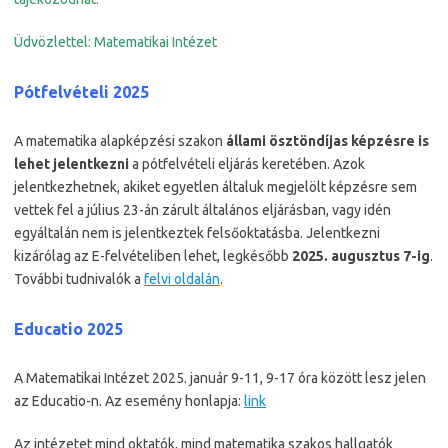
Üdvözlettel: Matematikai Intézet
Pótfelvételi 2025
A matematika alapképzési szakon
állami ösztöndíjas képzésre is
lehet jelentkezni
a pótfelvételi eljárás keretében. Azok
jelentkezhetnek, akiket egyetlen általuk megjelölt képzésre sem
vettek fel a július 23-án zárult általános eljárásban, vagy idén
egyáltalán nem is jelentkeztek felsőoktatásba. Jelentkezni
kizárólag az E-felvételiben lehet, legkésőbb
2025. augusztus 7-ig
.
További tudnivalók a
felvi oldalán
.
Educatio 2025
A Matematikai Intézet 2025. január 9-11, 9-17 óra között lesz jelen
az Educatio-n. Az esemény honlapja:
link
Az intézetet mind oktatók, mind matematika szakos hallgatók