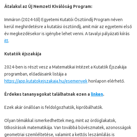
Átalakul az Új Nemzeti Kiválóság Program:
Immáron (2024-től) Egyetemi Kutatói Ösztöndíj Program néven
kerül meghirdetésre a kutatási ösztöndíj, amit már az egyetemi első
év megkezdésekor is igénybe lehet venni. A tavalyi pályázati kiírás
itt
.
Kutatók éjszakája
2024-ben is részt vesz a Matematikai Intézet a Kutatók Éjszakája
programban, előadásaink listája a
https://app.kutatokejszakaja.hu/esemenyek
honlapon elérhető.
Érdekes tananyagokat találhatnak ezen a
linken
.
Ezek akár önállóan is feldolgozhatók, kipróbálhatók.
Olyan témákkal ismerkedhettek meg, mint az ördöglakatok,
titkosírások matematikája. Van továbbá bűvészmatek, azonosságok
geometriai szemléltetése, valamint a kettős leszámlálás is