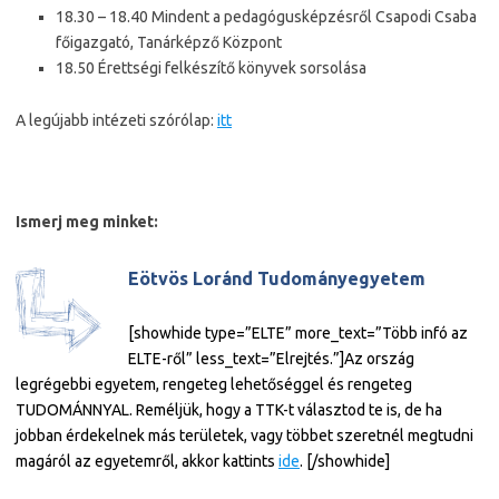
18.30 – 18.40 Mindent a pedagógusképzésről Csapodi Csaba
főigazgató, Tanárképző Központ
18.50 Érettségi felkészítő könyvek sorsolása
A legújabb intézeti szórólap:
itt
Ismerj meg minket:
Eötvös Loránd Tudományegyetem
[showhide type=”ELTE” more_text=”Több infó az
ELTE-ről” less_text=”Elrejtés.”]
Az ország
legrégebbi egyetem, rengeteg lehetőséggel és rengeteg
TUDOMÁNNYAL. Reméljük, hogy a TTK-t választod te is, de ha
jobban érdekelnek más területek, vagy többet szeretnél megtudni
magáról az egyetemről, akkor kattints
ide
. [/showhide]