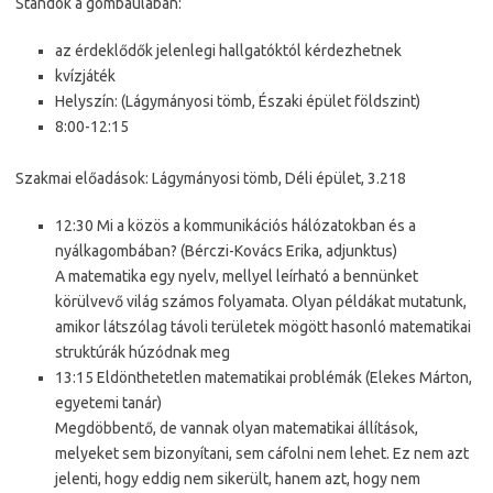
Standok a gömbaulában:
az érdeklődők jelenlegi hallgatóktól kérdezhetnek
kvízjáték
Helyszín: (Lágymányosi tömb, Északi épület földszint)
8:00-12:15
Szakmai előadások: Lágymányosi tömb, Déli épület, 3.218
12:30 Mi a közös a kommunikációs hálózatokban és a
nyálkagombában? (Bérczi-Kovács Erika, adjunktus)
A matematika egy nyelv, mellyel leírható a bennünket
körülvevő világ számos folyamata. Olyan példákat mutatunk,
amikor látszólag távoli területek mögött hasonló matematikai
struktúrák húzódnak meg
13:15 Eldönthetetlen matematikai problémák (Elekes Márton,
egyetemi tanár)
Megdöbbentő, de vannak olyan matematikai állítások,
melyeket sem bizonyítani, sem cáfolni nem lehet. Ez nem azt
jelenti, hogy eddig nem sikerült, hanem azt, hogy nem