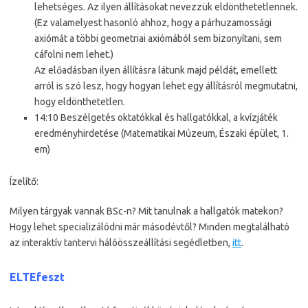
lehetséges. Az ilyen állításokat nevezzük eldönthetetlennek.
(Ez valamelyest hasonló ahhoz, hogy a párhuzamossági
axiómát a többi geometriai axiómából sem bizonyítani, sem
cáfolni nem lehet.)
Az előadásban ilyen állításra látunk majd példát, emellett
arról is szó lesz, hogy hogyan lehet egy állításról megmutatni,
hogy eldönthetetlen.
14:10 Beszélgetés oktatókkal és hallgatókkal, a kvízjáték
eredményhirdetése (Matematikai Múzeum, Északi épület, 1.
em)
Ízelítő:
Milyen tárgyak vannak BSc-n? Mit tanulnak a hallgatók matekon?
Hogy lehet specializálódni már másodévtől? Minden megtalálható
az interaktív tantervi hálóösszeállítási segédletben,
itt
.
ELTEfeszt