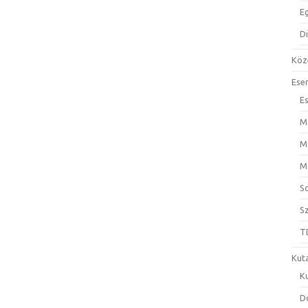
E
D
Köz
Ese
E
M
M
M
S
S
T
Kut
K
D