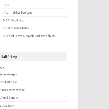
Teta
Informatikai Segítség
MTM Segítség
Épületüzemeltetés
Külföldi utazás, egyéb kari szabályok
ldaltérkép
zet
lérhetőségek
emutatkozás
z intézet vezetése
ntézeti Tanács
izottságok