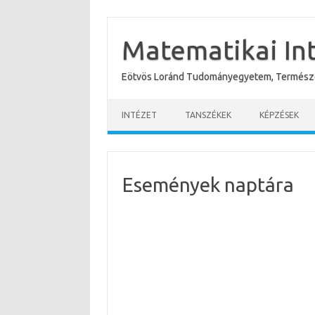
Skip
to
content
Matematikai In
Eötvös Loránd Tudományegyetem, Termész
INTÉZET
TANSZÉKEK
KÉPZÉSEK
Események naptára