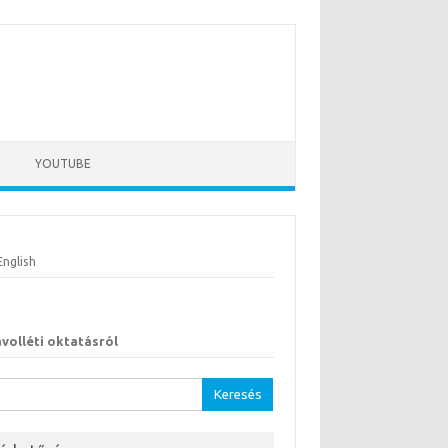
YOUTUBE
English
ávolléti oktatásról
sés: