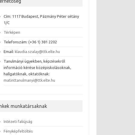
lérhetőség
Cím: 1117 Budapest, Pázmány Péter sétány
1/C
Térképen
Telefonszám: (+36 1) 381 2202
Email:
klaudia.szalay@ttk.elte.hu
Tanulmányi ügyekben, képzésekről
információ kérése középiskolásoknak,
hallgatóknak, oktatóknak:
matinttanulmanyi@ttk.elte.hu
inkek munkatársaknak
Intézeti faliújság
Fényképfeltöltés