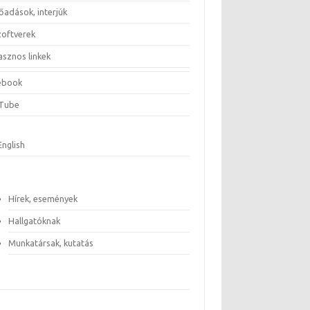
őadások, interjúk
zoftverek
asznos linkek
ebook
Tube
English
Hírek, események
Hallgatóknak
Munkatársak, kutatás