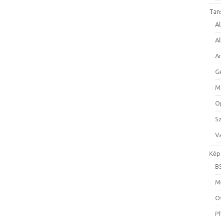
Tan
A
A
A
G
M
O
S
Va
Kép
B
M
O
P