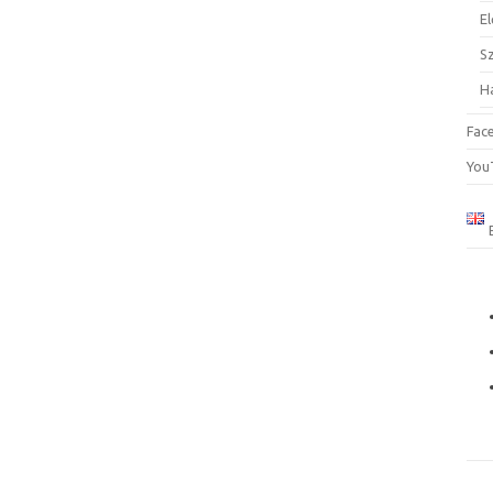
El
S
H
Fac
You