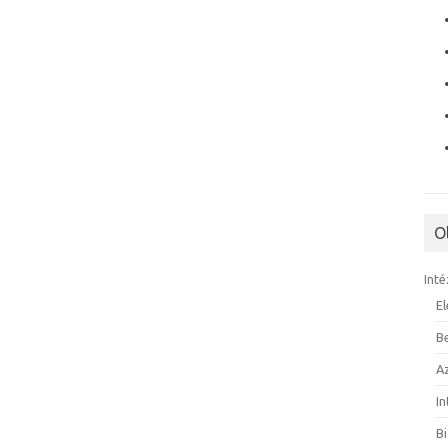
O
Inté
E
B
A
I
B