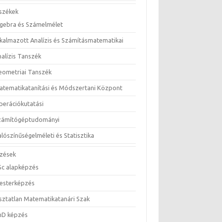
székek
lgebra és Számelmélet
lkalmazott Analízis és Számításmatematikai
nalízis Tanszék
eometriai Tanszék
atematikatanítási és Módszertani Központ
perációkutatási
zámítógéptudományi
lószínűségelméleti és Statisztika
zések
Sc alapképzés
esterképzés
sztatlan Matematikatanári Szak
hD képzés