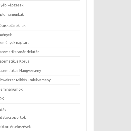
gyéb képzések
iplomamunkák
épiskolásoknak
mények
semények naptára
atematikatanár délután
atematikus Kórus
atematikus Hangverseny
chweitzer Miklós Emlékverseny
zemináriumok
DK
atás
utatócsoportok
oktori értekezések