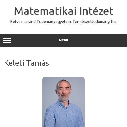
Skip
to
Matematikai Intézet
content
Eötvös Loránd Tudományegyetem, Természettudományi Kar
Menu
Keleti Tamás