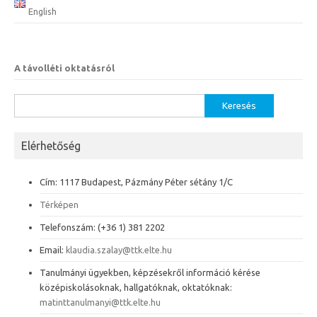
English
A távolléti oktatásról
Keresés:
Elérhetőség
Cím: 1117 Budapest, Pázmány Péter sétány 1/C
Térképen
Telefonszám: (+36 1) 381 2202
Email:
klaudia.szalay@ttk.elte.hu
Tanulmányi ügyekben, képzésekről információ kérése
középiskolásoknak, hallgatóknak, oktatóknak:
matinttanulmanyi@ttk.elte.hu