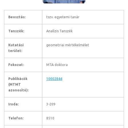
Beosztás:
tszv. egyetemi tanár
Tanszék:
Analízis Tanszék
Kutatási
geometriai mértékelmélet
terület:
Fokozat:
MTA doktora
Publikácók
10002844
(MTMT
azonosító):
Iroda:
3-209
Telefon:
8510