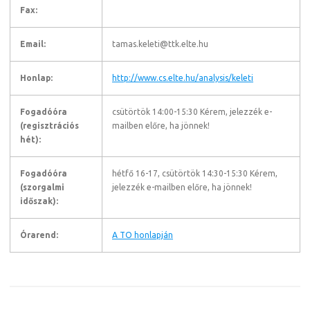
Fax:
Email:
tamas.keleti@ttk.elte.hu
Honlap:
http://www.cs.elte.hu/analysis/keleti
Fogadóóra
csütörtök 14:00-15:30 Kérem, jelezzék e-
(regisztrációs
mailben előre, ha jönnek!
hét):
Fogadóóra
hétfő 16-17, csütörtök 14:30-15:30 Kérem,
(szorgalmi
jelezzék e-mailben előre, ha jönnek!
időszak):
Órarend:
A TO honlapján