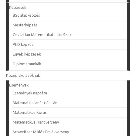
Képzések
BSc alapképzés
Mesterképzés
Osztatlan Matematikatanári Szak
PhD képzés
Egyéb képzések
Diplomamunkák
Középiskolásoknak
Események
Események naptára
Matematikatanár délután
Matematikus Kórus
Matematikus Hangverseny
Schweitzer Miklós Emlékverseny