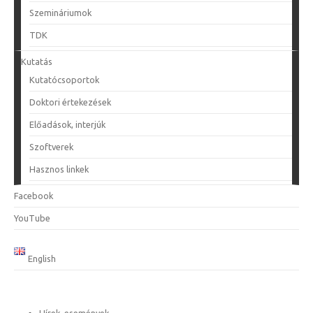
Szemináriumok
TDK
Kutatás
Kutatócsoportok
Doktori értekezések
Előadások, interjúk
Szoftverek
Hasznos linkek
Facebook
YouTube
English
Hírek, események