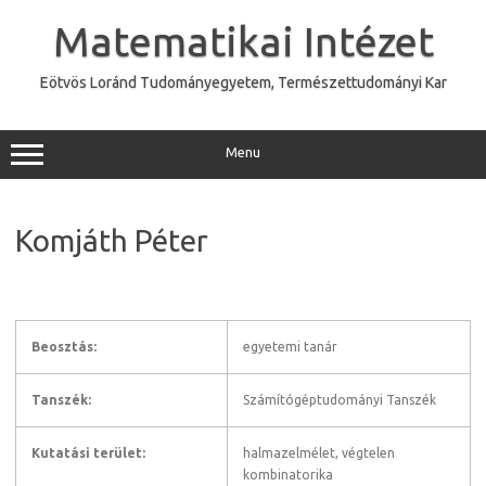
Skip
to
Matematikai Intézet
content
Eötvös Loránd Tudományegyetem, Természettudományi Kar
Menu
Komjáth Péter
Beosztás:
egyetemi tanár
Tanszék:
Számítógéptudományi Tanszék
Kutatási terület:
halmazelmélet, végtelen