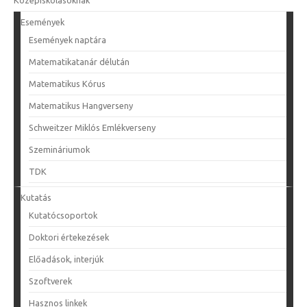
Középiskolásoknak
Események
Események naptára
Matematikatanár délután
Matematikus Kórus
Matematikus Hangverseny
Schweitzer Miklós Emlékverseny
Szemináriumok
TDK
Kutatás
Kutatócsoportok
Doktori értekezések
Előadások, interjúk
Szoftverek