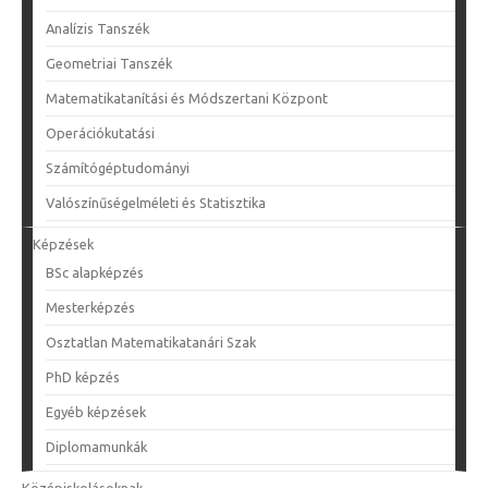
Alkalmazott Analízis és Számításmatematikai
Analízis Tanszék
Geometriai Tanszék
Matematikatanítási és Módszertani Központ
Operációkutatási
Számítógéptudományi
Valószínűségelméleti és Statisztika
Képzések
BSc alapképzés
Mesterképzés
Osztatlan Matematikatanári Szak
PhD képzés
Egyéb képzések
Diplomamunkák