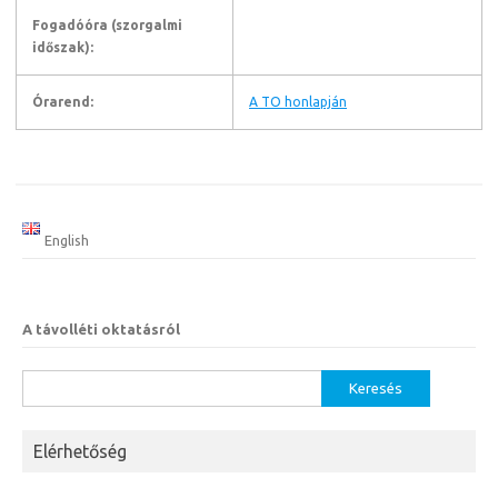
Fogadóóra (szorgalmi
időszak):
Órarend:
A TO honlapján
English
A távolléti oktatásról
Keresés:
Elérhetőség