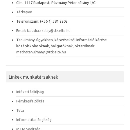
Cím: 1117 Budapest, Pázmány Péter sétány 1/C
Térképen
Telefonszám: (+36 1) 381 2202
Email:
klaudia.szalay@ttk.elte.hu
Tanulmányi ügyekben, képzésekről információ kérése
középiskolásoknak, hallgatóknak, oktatóknak:
matinttanulmanyi@ttk.elte.hu
Linkek munkatársaknak
Intézeti faliújság
Fényképfeltöltés
Teta
Informatikai Segítség