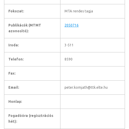
kombinatorika
Fokozat:
MTA rendes tagja
Publikácók (MTMT
2050716
azonosító):
Iroda:
3-511
Telefon:
8590
Fax:
Email:
peter.komjath@ttk.elte.hu
Honlap:
Fogadóóra (regisztrációs
hét):