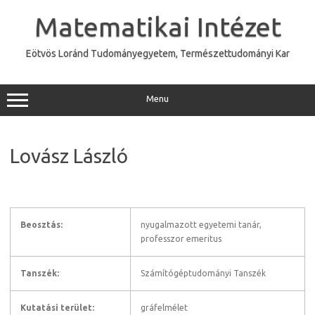
Skip
to
Matematikai Intézet
content
Eötvös Loránd Tudományegyetem, Természettudományi Kar
Menu
Lovász László
Beosztás:
nyugalmazott egyetemi tanár,
professzor emeritus
Tanszék:
Számítógéptudományi Tanszék
Kutatási terület:
gráfelmélet