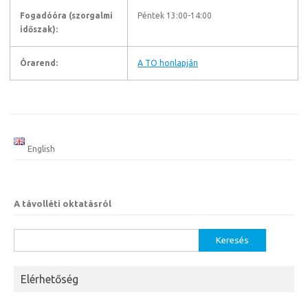
Fogadóóra (szorgalmi
Péntek 13:00-14:00
időszak):
Órarend:
A TO honlapján
English
A távolléti oktatásról
Keresés:
Elérhetőség