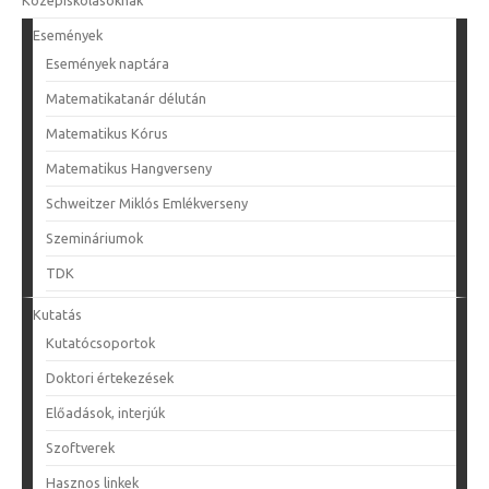
Középiskolásoknak
Események
Események naptára
Matematikatanár délután
Matematikus Kórus
Matematikus Hangverseny
Schweitzer Miklós Emlékverseny
Szemináriumok
TDK
Kutatás
Kutatócsoportok
Doktori értekezések
Előadások, interjúk
Szoftverek
Hasznos linkek