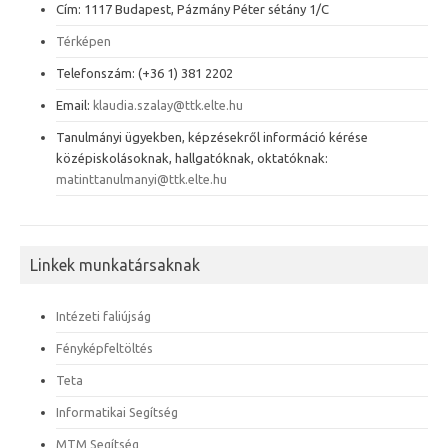
Cím: 1117 Budapest, Pázmány Péter sétány 1/C
Térképen
Telefonszám: (+36 1) 381 2202
Email:
klaudia.szalay@ttk.elte.hu
Tanulmányi ügyekben, képzésekről információ kérése
középiskolásoknak, hallgatóknak, oktatóknak:
matinttanulmanyi@ttk.elte.hu
Linkek munkatársaknak
Intézeti faliújság
Fényképfeltöltés
Teta
Informatikai Segítség
MTM Segítség