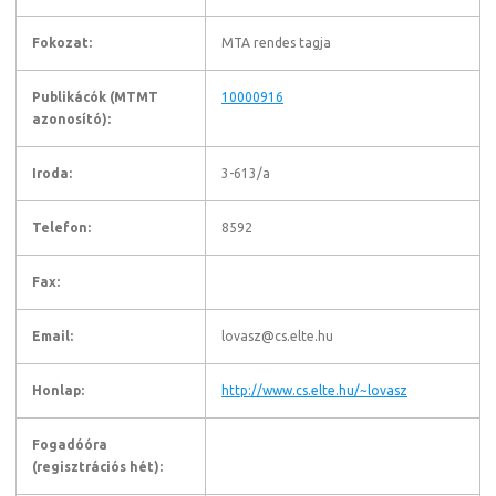
Fokozat:
MTA rendes tagja
Publikácók (MTMT
10000916
azonosító):
Iroda:
3-613/a
Telefon:
8592
Fax:
Email:
lovasz@cs.elte.hu
Honlap:
http://www.cs.elte.hu/~lovasz
Fogadóóra
(regisztrációs hét):