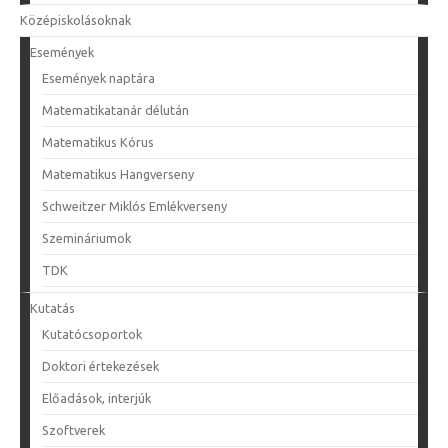
Középiskolásoknak
Események
Események naptára
Matematikatanár délután
Matematikus Kórus
Matematikus Hangverseny
Schweitzer Miklós Emlékverseny
Szemináriumok
TDK
Kutatás
Kutatócsoportok
Doktori értekezések
Előadások, interjúk
Szoftverek