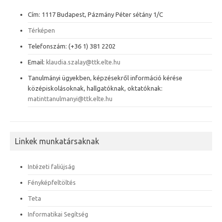
Cím: 1117 Budapest, Pázmány Péter sétány 1/C
Térképen
Telefonszám: (+36 1) 381 2202
Email:
klaudia.szalay@ttk.elte.hu
Tanulmányi ügyekben, képzésekről információ kérése
középiskolásoknak, hallgatóknak, oktatóknak:
matinttanulmanyi@ttk.elte.hu
Linkek munkatársaknak
Intézeti faliújság
Fényképfeltöltés
Teta
Informatikai Segítség