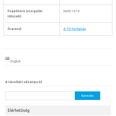
Fogadóóra (szorgalmi
Kedd 14-16
időszak):
Órarend:
A TO honlapján
English
A távolléti oktatásról
Keresés:
Elérhetőség