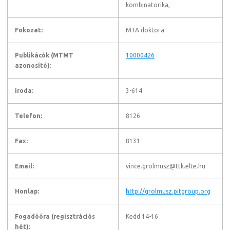
kombinatorika,
Fokozat:
MTA doktora
Publikácók (MTMT
10000426
azonosító):
Iroda:
3-614
Telefon:
8126
Fax:
8131
Email:
vince.grolmusz@ttk.elte.hu
Honlap:
http://grolmusz.pitgroup.org
Fogadóóra (regisztrációs
Kedd 14-16
hét):