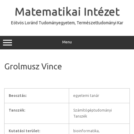
Skip
to
Matematikai Intézet
content
Eötvös Loránd Tudományegyetem, Természettudományi Kar
Menu
Grolmusz Vince
Beosztás:
egyetemi tanár
Tanszék:
Számítógéptudományi
Tanszék
Kutatási terület:
bioinformatika,