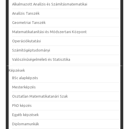
Alkalmazott Analízis és Számításmatematikai
Analízis Tanszék
Geometriai Tanszék
Matematikatanítási és Módszertani Központ
Operációkutatási
Számítógéptudományi
Valószínűségelméleti és Statisztika
Képzések
BSc alapképzés
Mesterképzés
Osztatlan Matematikatanári Szak
PhD képzés
Egyéb képzések
Diplomamunkák