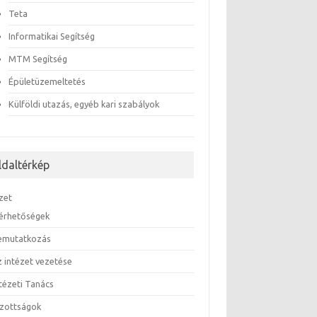
Teta
Informatikai Segítség
MTM Segítség
Épületüzemeltetés
Külföldi utazás, egyéb kari szabályok
ldaltérkép
zet
lérhetőségek
emutatkozás
z intézet vezetése
ntézeti Tanács
izottságok