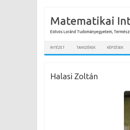
Skip
to
content
Matematikai In
Eötvös Loránd Tudományegyetem, Termész
INTÉZET
TANSZÉKEK
KÉPZÉSEK
Halasi Zoltán