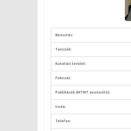
Beosztás:
Tanszék:
Kutatási terület:
Fokozat:
Publikácók (MTMT azonosító):
Iroda:
Telefon: