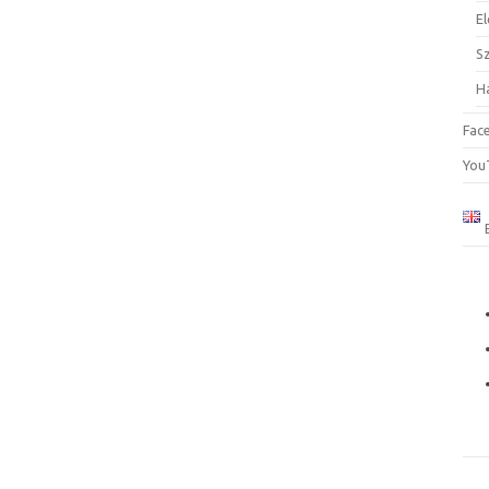
El
S
H
Fac
You