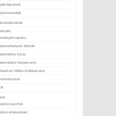
gyéb képzések
iplomamunkák
épiskolásoknak
mények
semények naptára
atematikatanár délután
atematikus Kórus
atematikus Hangverseny
chweitzer Miklós Emlékverseny
zemináriumok
DK
atás
utatócsoportok
oktori értekezések