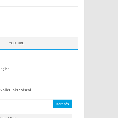
YOUTUBE
English
ávolléti oktatásról
sés: