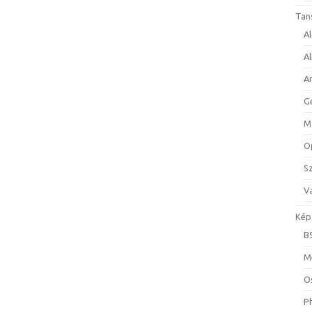
Tan
A
A
A
G
M
O
S
Va
Kép
B
M
O
P