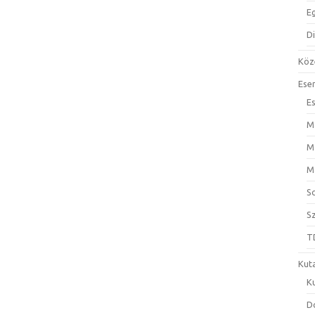
E
D
Köz
Ese
E
M
M
M
S
S
T
Kut
K
D