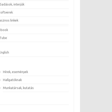
őadások, interjúk
zoftverek
asznos linkek
ebook
Tube
English
Hírek, események
Hallgatóknak
Munkatársak, kutatás