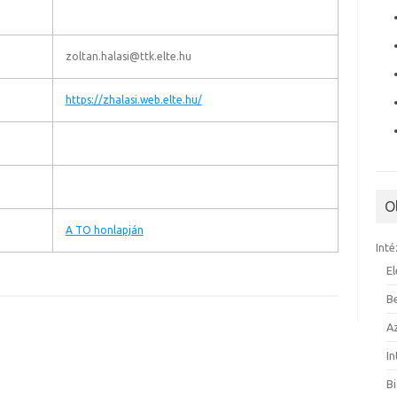
zoltan.halasi@ttk.elte.hu
https://zhalasi.web.elte.hu/
O
A TO honlapján
Inté
E
B
A
I
B