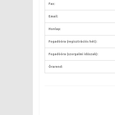
Fax:
Email:
Honlap:
Fogadóóra (regisztrációs hét):
Fogadóóra (szorgalmi időszak):
Órarend: