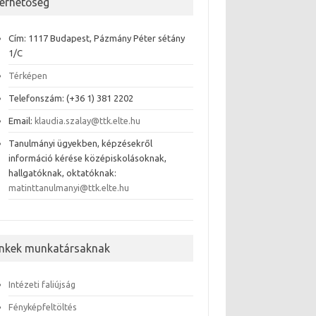
lérhetőség
Cím: 1117 Budapest, Pázmány Péter sétány
1/C
Térképen
Telefonszám: (+36 1) 381 2202
Email:
klaudia.szalay@ttk.elte.hu
Tanulmányi ügyekben, képzésekről
információ kérése középiskolásoknak,
hallgatóknak, oktatóknak:
matinttanulmanyi@ttk.elte.hu
inkek munkatársaknak
Intézeti faliújság
Fényképfeltöltés