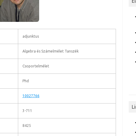
E
adjunktus
Algebra és Számelmélet Tanszék
Csoportelmélet
Phd
10027766
L
3-711
8425