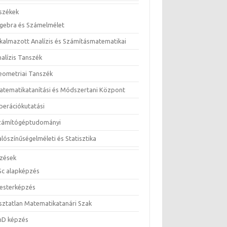
székek
lgebra és Számelmélet
lkalmazott Analízis és Számításmatematikai
nalízis Tanszék
eometriai Tanszék
atematikatanítási és Módszertani Központ
perációkutatási
zámítógéptudományi
lószínűségelméleti és Statisztika
zések
Sc alapképzés
esterképzés
sztatlan Matematikatanári Szak
hD képzés