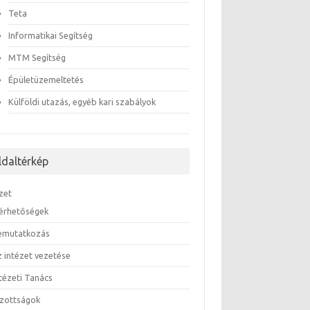
Teta
Informatikai Segítség
MTM Segítség
Épületüzemeltetés
Külföldi utazás, egyéb kari szabályok
ldaltérkép
zet
lérhetőségek
emutatkozás
z intézet vezetése
ntézeti Tanács
izottságok