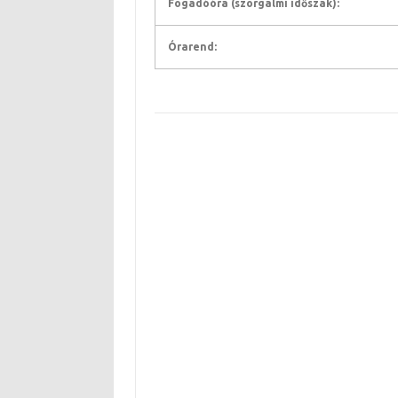
Fogadóóra (szorgalmi időszak):
Órarend: