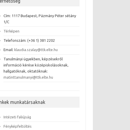
lérhetőség
Cím: 1117 Budapest, Pázmány Péter sétány
1/C
Térképen
Telefonszám: (+36 1) 381 2202
Email:
klaudia.szalay@ttk.elte.hu
Tanulmányi ügyekben, képzésekről
információ kérése középiskolásoknak,
hallgatóknak, oktatóknak:
matinttanulmanyi@ttk.elte.hu
inkek munkatársaknak
Intézeti faliújság
Fényképfeltöltés