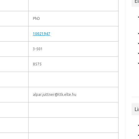
E
PhD
10021947
3-501
8575
alpar.juttner@ttk.elte.hu
L