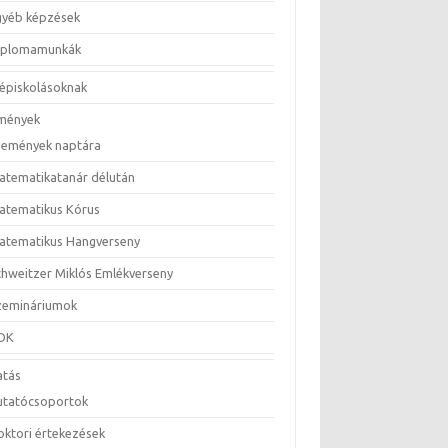
gyéb képzések
iplomamunkák
épiskolásoknak
mények
semények naptára
atematikatanár délután
atematikus Kórus
atematikus Hangverseny
chweitzer Miklós Emlékverseny
zemináriumok
DK
atás
utatócsoportok
oktori értekezések