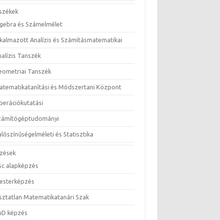
székek
lgebra és Számelmélet
lkalmazott Analízis és Számításmatematikai
nalízis Tanszék
eometriai Tanszék
atematikatanítási és Módszertani Központ
perációkutatási
zámítógéptudományi
lószínűségelméleti és Statisztika
zések
Sc alapképzés
esterképzés
sztatlan Matematikatanári Szak
hD képzés