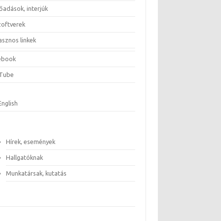
őadások, interjúk
zoftverek
asznos linkek
ebook
Tube
English
Hírek, események
Hallgatóknak
Munkatársak, kutatás