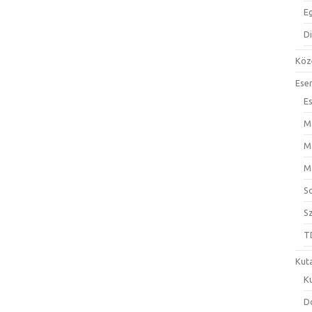
E
D
Köz
Ese
E
M
M
M
S
S
T
Kut
K
D