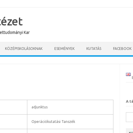
tézet
ettudományi Kar
KÖZÉPISKOLÁSOKNAK
ESEMÉNYEK
KUTATÁS
FACEBOOK
A t
adjunktus
Kere
Operációkutatási Tanszék