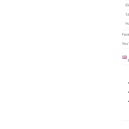
El
S
H
Fac
You