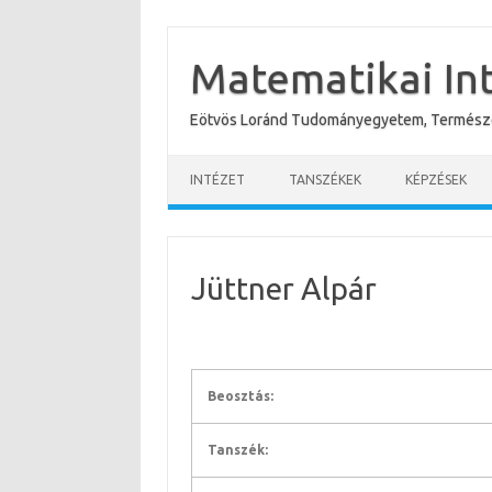
Skip
to
content
Matematikai In
Eötvös Loránd Tudományegyetem, Termész
INTÉZET
TANSZÉKEK
KÉPZÉSEK
Jüttner Alpár
Beosztás:
Tanszék: