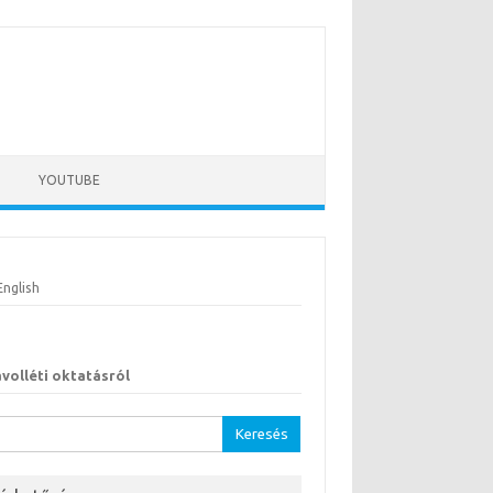
YOUTUBE
English
ávolléti oktatásról
sés: