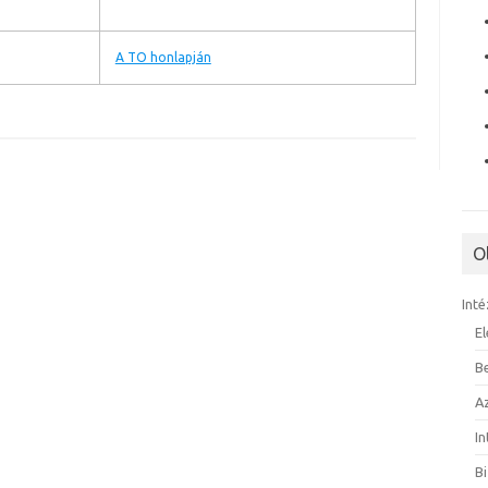
A TO honlapján
O
Inté
E
B
A
I
B