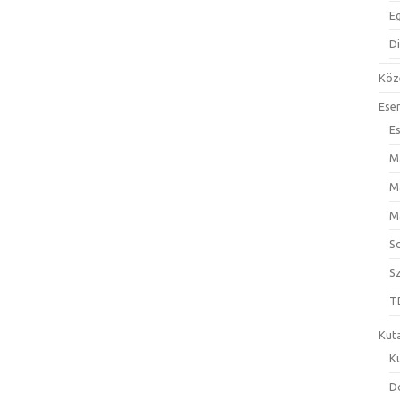
E
D
Köz
Ese
E
M
M
M
S
S
T
Kut
K
D