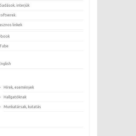
őadások, interjúk
zoftverek
asznos linkek
ebook
Tube
English
Hírek, események
Hallgatóknak
Munkatársak, kutatás