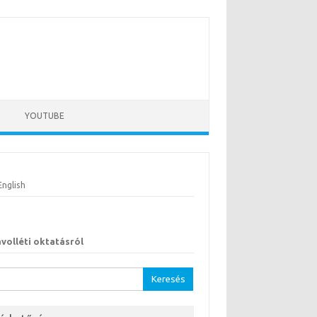
YOUTUBE
English
ávolléti oktatásról
sés: