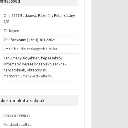
lérhetőség
Cím: 1117 Budapest, Pázmány Péter sétány
1/C
Térképen
Telefonszám: (+36 1) 381 2202
Email:
klaudia.szalay@ttk.elte.hu
Tanulmányi ügyekben, képzésekről
információ kérése középiskolásoknak,
hallgatóknak, oktatóknak:
matinttanulmanyi@ttk.elte.hu
inkek munkatársaknak
Intézeti faliújság
Fényképfeltöltés