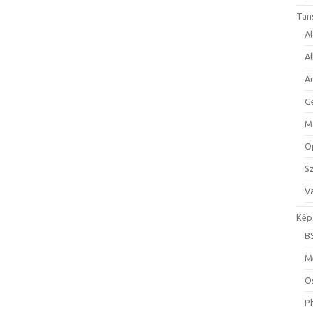
Tan
A
A
A
G
M
O
S
Va
Kép
B
M
O
P