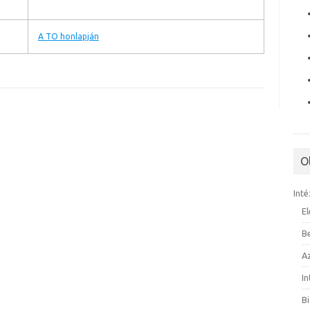
A TO honlapján
O
Inté
E
B
A
I
B