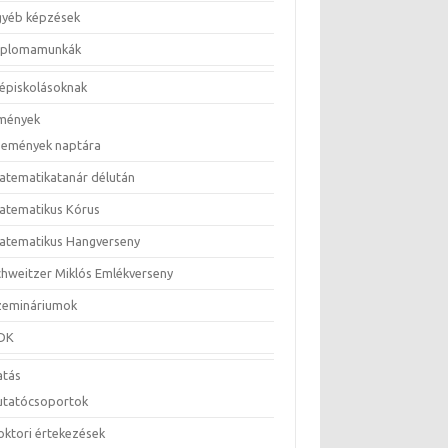
gyéb képzések
iplomamunkák
épiskolásoknak
mények
semények naptára
atematikatanár délután
atematikus Kórus
atematikus Hangverseny
chweitzer Miklós Emlékverseny
zemináriumok
DK
atás
utatócsoportok
oktori értekezések