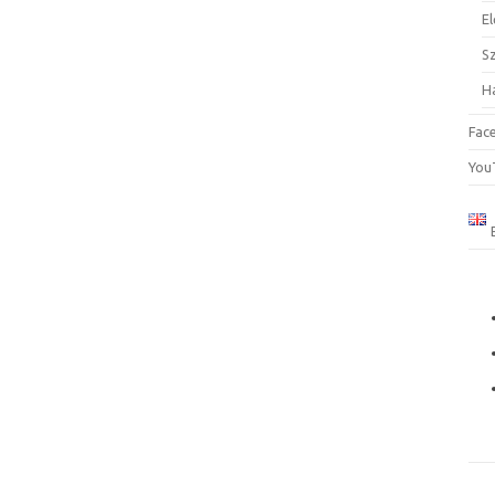
El
S
H
Fac
You