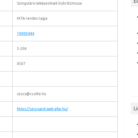
E
Szinguláris leképezések kobrdizmusai
MTA rendes tagja
10000444
3-206
8507
szucs@cs.elte.hu
L
https://szucsand.web.elte.hu/