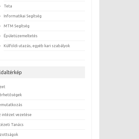
Teta
Informatikai Segítség
MTM Segítség
Épületüzemeltetés
Külföldi utazás, egyéb kari szabályok
ldaltérkép
zet
lérhetőségek
emutatkozás
z intézet vezetése
ntézeti Tanács
izottságok