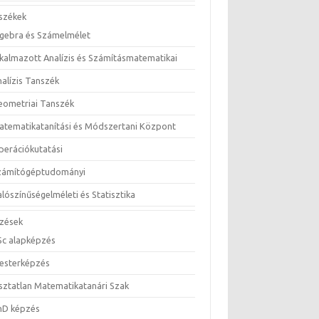
székek
lgebra és Számelmélet
lkalmazott Analízis és Számításmatematikai
nalízis Tanszék
eometriai Tanszék
atematikatanítási és Módszertani Központ
perációkutatási
zámítógéptudományi
lószínűségelméleti és Statisztika
zések
Sc alapképzés
esterképzés
sztatlan Matematikatanári Szak
hD képzés