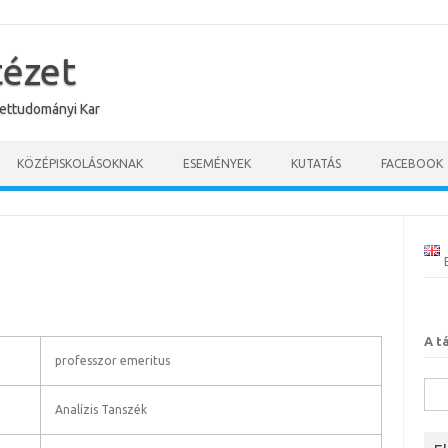
tézet
ettudományi Kar
KÖZÉPISKOLÁSOKNAK
ESEMÉNYEK
KUTATÁS
FACEBOOK
A t
professzor emeritus
Kere
Analízis Tanszék