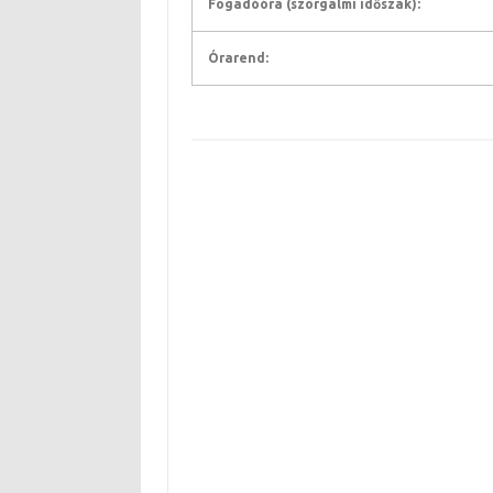
Fogadóóra (szorgalmi időszak):
Órarend: