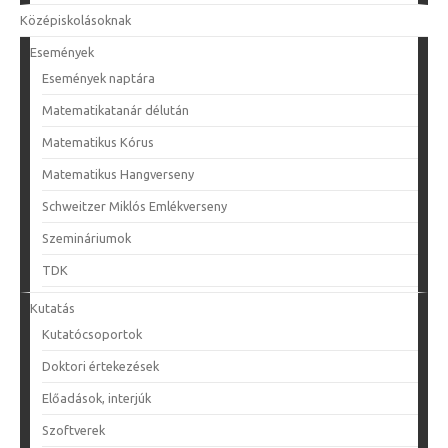
Középiskolásoknak
Események
Események naptára
Matematikatanár délután
Matematikus Kórus
Matematikus Hangverseny
Schweitzer Miklós Emlékverseny
Szemináriumok
TDK
Kutatás
Kutatócsoportok
Doktori értekezések
Előadások, interjúk
Szoftverek