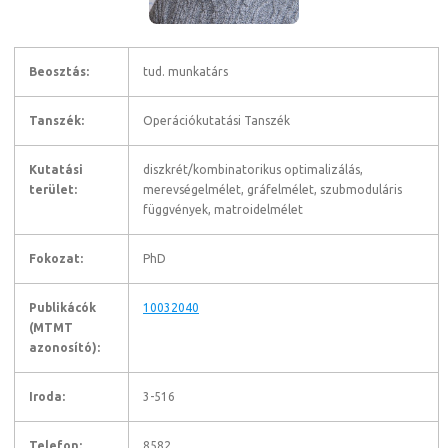
Beosztás:
tud. munkatárs
Tanszék:
Operációkutatási Tanszék
Kutatási
diszkrét/kombinatorikus optimalizálás,
terület:
merevségelmélet, gráfelmélet, szubmoduláris
függvények, matroidelmélet
Fokozat:
PhD
Publikácók
10032040
(MTMT
azonosító):
Iroda:
3-516
Telefon:
8582