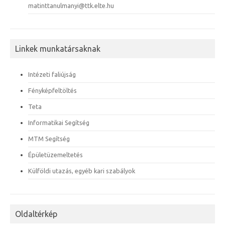
matinttanulmanyi@ttk.elte.hu
Linkek munkatársaknak
Intézeti faliújság
Fényképfeltöltés
Teta
Informatikai Segítség
MTM Segítség
Épületüzemeltetés
Külföldi utazás, egyéb kari szabályok
Oldaltérkép