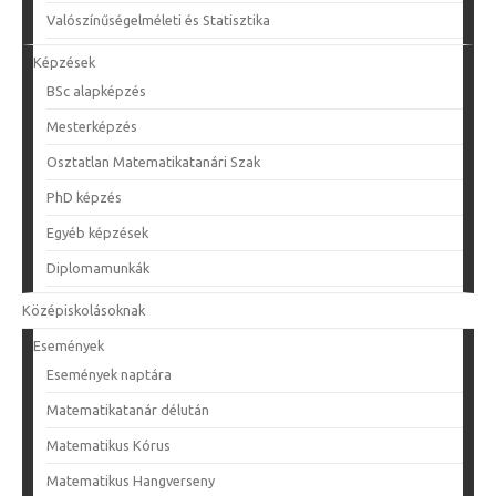
Valószínűségelméleti és Statisztika
Képzések
BSc alapképzés
Mesterképzés
Osztatlan Matematikatanári Szak
PhD képzés
Egyéb képzések
Diplomamunkák
Középiskolásoknak
Események
Események naptára
Matematikatanár délután
Matematikus Kórus
Matematikus Hangverseny