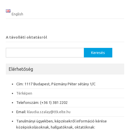
English
A távolléti oktatásról
Keresés:
Elérhetőség
Cím: 1117 Budapest, Pázmány Péter sétány 1/C
Térképen
Telefonszám: (+36 1) 381 2202
Email:
klaudia.szalay@ttk.elte.hu
Tanulmányi ügyekben, képzésekről információ kérése
középiskolásoknak, hallgatóknak, oktatóknak: