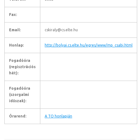
Fax:
Email:
cskiraly@cs.elte.hu
Honlap:
http://bolyai.cs.elte.hu/egres/www/mp_csabi.html
Fogadóóra
(regisztrációs
hét):
Fogadóóra
(szorgalmi
időszak):
Órarend:
A TO honlapján