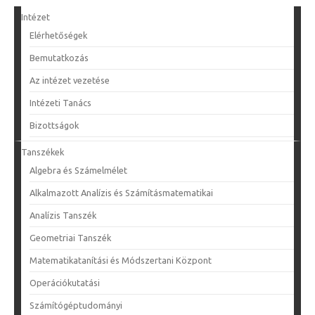
Intézet
Elérhetőségek
Bemutatkozás
Az intézet vezetése
Intézeti Tanács
Bizottságok
Tanszékek
Algebra és Számelmélet
Alkalmazott Analízis és Számításmatematikai
Analízis Tanszék
Geometriai Tanszék
Matematikatanítási és Módszertani Központ
Operációkutatási
Számítógéptudományi