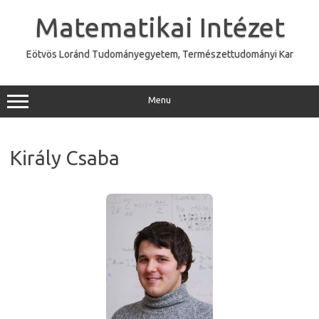
Skip
to
Matematikai Intézet
content
Eötvös Loránd Tudományegyetem, Természettudományi Kar
Menu
Király Csaba