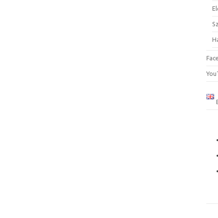
El
S
H
Fac
You