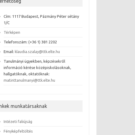
lérhetőség
Cím: 1117 Budapest, Pázmány Péter sétány
1/C
Térképen
Telefonszám: (+36 1) 381 2202
Email:
klaudia.szalay@ttk.elte.hu
Tanulmányi ügyekben, képzésekről
információ kérése középiskolásoknak,
hallgatóknak, oktatóknak:
matinttanulmanyi@ttk.elte.hu
inkek munkatársaknak
Intézeti faliújság
Fényképfeltöltés