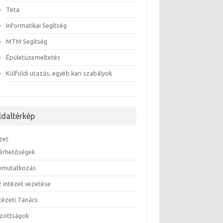
Teta
Informatikai Segítség
MTM Segítség
Épületüzemeltetés
Külföldi utazás, egyéb kari szabályok
ldaltérkép
zet
lérhetőségek
emutatkozás
z intézet vezetése
ntézeti Tanács
izottságok