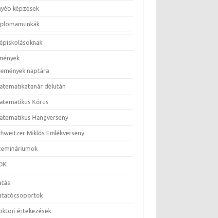
gyéb képzések
iplomamunkák
épiskolásoknak
mények
semények naptára
atematikatanár délután
atematikus Kórus
atematikus Hangverseny
chweitzer Miklós Emlékverseny
zemináriumok
DK
atás
utatócsoportok
oktori értekezések