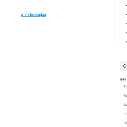
A TO honlapján
O
Inté
E
B
A
I
B