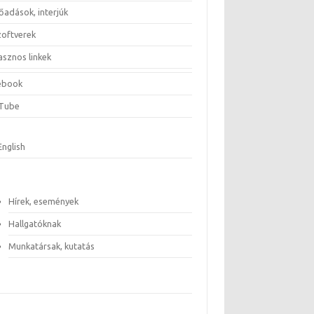
őadások, interjúk
zoftverek
asznos linkek
ebook
Tube
English
Hírek, események
Hallgatóknak
Munkatársak, kutatás