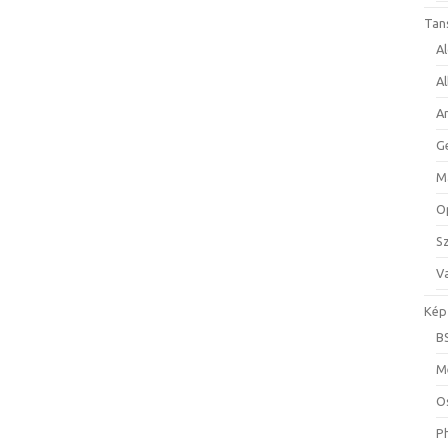
Tan
A
A
A
G
M
O
S
Va
Kép
B
M
O
P