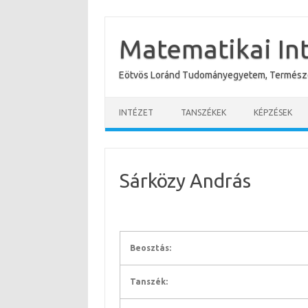
Skip
to
content
Matematikai In
Eötvös Loránd Tudományegyetem, Termész
INTÉZET
TANSZÉKEK
KÉPZÉSEK
Sárközy András
Beosztás:
Tanszék: