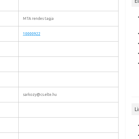
E
MTA rendes tagja
10000922
sarkozy@cs.elte.hu
L