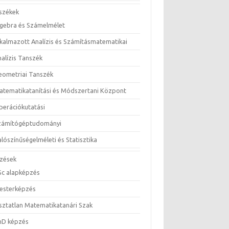
székek
lgebra és Számelmélet
lkalmazott Analízis és Számításmatematikai
nalízis Tanszék
eometriai Tanszék
atematikatanítási és Módszertani Központ
perációkutatási
zámítógéptudományi
lószínűségelméleti és Statisztika
zések
Sc alapképzés
esterképzés
sztatlan Matematikatanári Szak
hD képzés