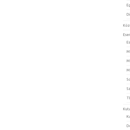
E
D
Köz
Ese
E
M
M
M
S
S
T
Kut
K
D