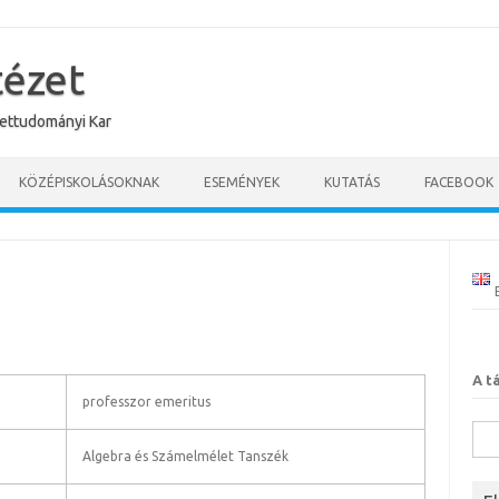
tézet
ettudományi Kar
KÖZÉPISKOLÁSOKNAK
ESEMÉNYEK
KUTATÁS
FACEBOOK
A t
professzor emeritus
Kere
Algebra és Számelmélet Tanszék