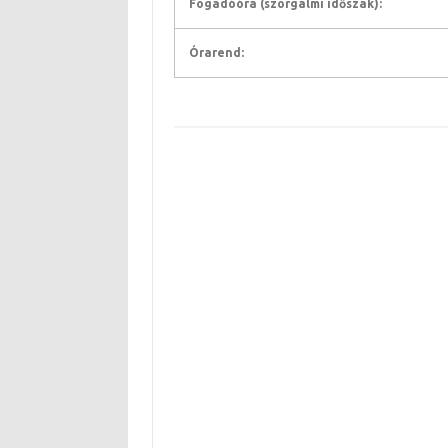
Fogadóóra (szorgalmi időszak):
Órarend: