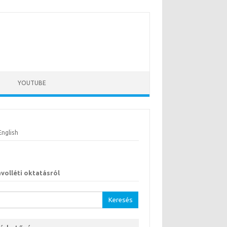
YOUTUBE
English
ávolléti oktatásról
sés: