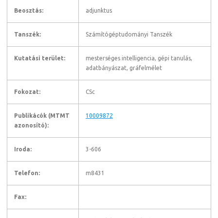
Beosztás:
adjunktus
Tanszék:
Számítógéptudományi Tanszék
Kutatási terület:
mesterséges intelligencia, gépi tanulás,
adatbányászat, gráfelmélet
Fokozat:
CSc
Publikácók (MTMT
10009872
azonosító):
Iroda:
3-606
Telefon:
m8431
Fax: