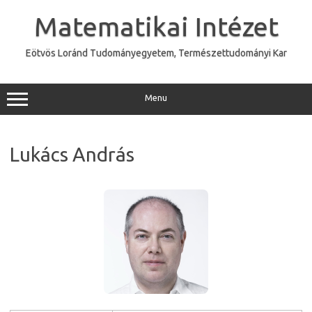
Skip
to
Matematikai Intézet
content
Eötvös Loránd Tudományegyetem, Természettudományi Kar
Menu
Lukács András