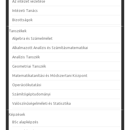
Az intézet vezetése
Intézeti Tanács
Bizottságok
Tanszékek
Algebra és Számelmélet
Alkalmazott Analízis és Számításmatematikai
Analízis Tanszék
Geometriai Tanszék
Matematikatanítási és Módszertani Központ
Operációkutatási
Számítógéptudományi
Valószínűségelméleti és Statisztika
Képzések
BSc alapképzés