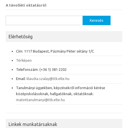
A távolléti oktatásról
Keresés:
Elérhetőség
Cím: 1117 Budapest, Pázmány Péter sétány 1/C
Térképen
Telefonszám: (+36 1) 381 2202
Email:
klaudia.szalay@ttk.elte.hu
Tanulmányi ügyekben, képzésekről információ kérése
középiskolásoknak, hallgatóknak, oktatóknak:
matinttanulmanyi@ttk.elte.hu
Linkek munkatársaknak