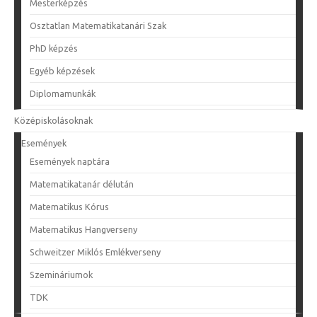
Mesterképzés
Osztatlan Matematikatanári Szak
PhD képzés
Egyéb képzések
Diplomamunkák
Középiskolásoknak
Események
Események naptára
Matematikatanár délután
Matematikus Kórus
Matematikus Hangverseny
Schweitzer Miklós Emlékverseny
Szemináriumok
TDK