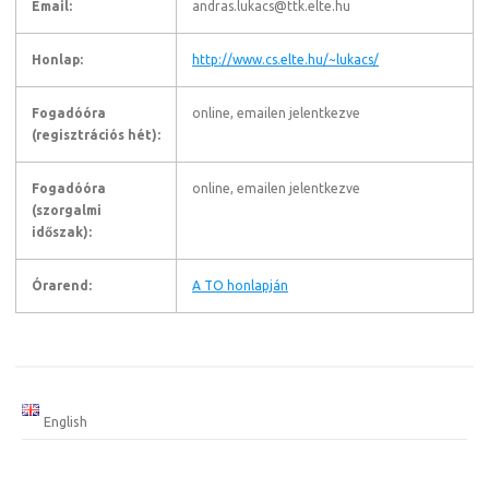
Email:
andras.lukacs@ttk.elte.hu
Honlap:
http://www.cs.elte.hu/~lukacs/
Fogadóóra
online, emailen jelentkezve
(regisztrációs hét):
Fogadóóra
online, emailen jelentkezve
(szorgalmi
időszak):
Órarend:
A TO honlapján
English