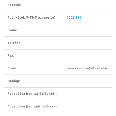
Fokozat:
Publikácók (MTMT azonosító):
10021930
Iroda:
Telefon:
Fax:
Email:
tamas.agoston@ttk.elte.hu
Honlap:
Fogadóóra (regisztrációs hét):
Fogadóóra (szorgalmi időszak):