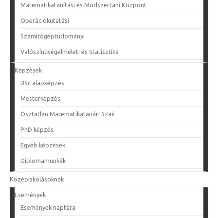
Matematikatanítási és Módszertani Központ
Operációkutatási
Számítógéptudományi
Valószínűségelméleti és Statisztika
Képzések
BSc alapképzés
Mesterképzés
Osztatlan Matematikatanári Szak
PhD képzés
Egyéb képzések
Diplomamunkák
Középiskolásoknak
Események
Események naptára