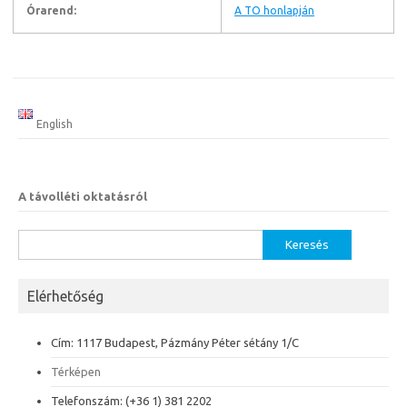
Órarend:
A TO honlapján
English
A távolléti oktatásról
Keresés:
Elérhetőség
Cím: 1117 Budapest, Pázmány Péter sétány 1/C
Térképen
Telefonszám: (+36 1) 381 2202