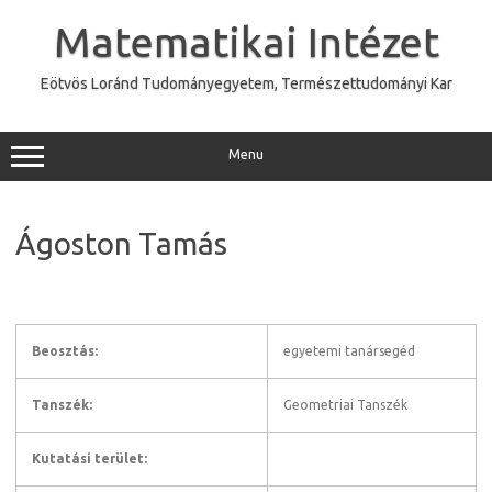
Skip
to
Matematikai Intézet
content
Eötvös Loránd Tudományegyetem, Természettudományi Kar
Menu
Ágoston Tamás
Beosztás:
egyetemi tanársegéd
Tanszék:
Geometriai Tanszék
Kutatási terület: