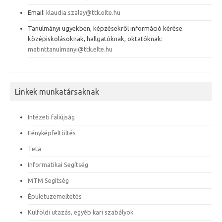
Email:
klaudia.szalay@ttk.elte.hu
Tanulmányi ügyekben, képzésekről információ kérése
középiskolásoknak, hallgatóknak, oktatóknak:
matinttanulmanyi@ttk.elte.hu
Linkek munkatársaknak
Intézeti faliújság
Fényképfeltöltés
Teta
Informatikai Segítség
MTM Segítség
Épületüzemeltetés
Külföldi utazás, egyéb kari szabályok