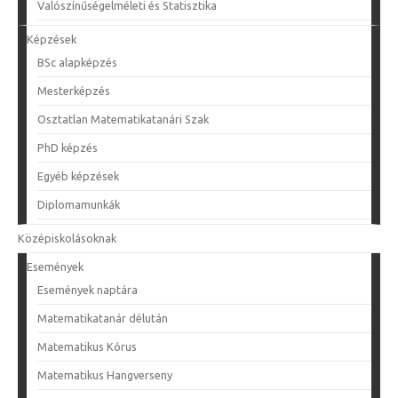
Valószínűségelméleti és Statisztika
Képzések
BSc alapképzés
Mesterképzés
Osztatlan Matematikatanári Szak
PhD képzés
Egyéb képzések
Diplomamunkák
Középiskolásoknak
Események
Események naptára
Matematikatanár délután
Matematikus Kórus
Matematikus Hangverseny