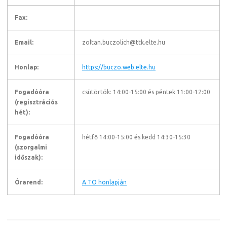
Fax:
Email:
zoltan.buczolich@ttk.elte.hu
Honlap:
https://buczo.web.elte.hu
Fogadóóra
csütörtök: 14:00-15:00 és péntek 11:00-12:00
(regisztrációs
hét):
Fogadóóra
hétfő 14:00-15:00 és kedd 14:30-15:30
(szorgalmi
időszak):
Órarend:
A TO honlapján