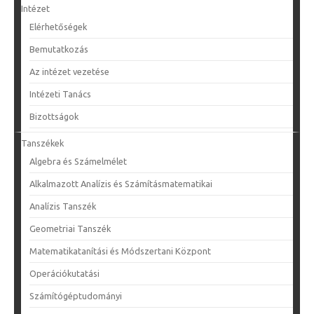
Intézet
Elérhetőségek
Bemutatkozás
Az intézet vezetése
Intézeti Tanács
Bizottságok
Tanszékek
Algebra és Számelmélet
Alkalmazott Analízis és Számításmatematikai
Analízis Tanszék
Geometriai Tanszék
Matematikatanítási és Módszertani Központ
Operációkutatási
Számítógéptudományi