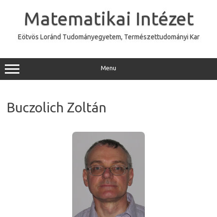
Skip
to
Matematikai Intézet
content
Eötvös Loránd Tudományegyetem, Természettudományi Kar
Menu
Buczolich Zoltán