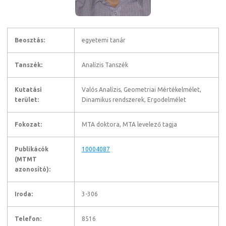
Beosztás:
egyetemi tanár
Tanszék:
Analízis Tanszék
Kutatási
Valós Analízis, Geometriai Mértékelmélet,
terület:
Dinamikus rendszerek, Ergodelmélet
Fokozat:
MTA doktora, MTA levelező tagja
Publikácók
10004087
(MTMT
azonosító):
Iroda:
3-306
Telefon:
8516