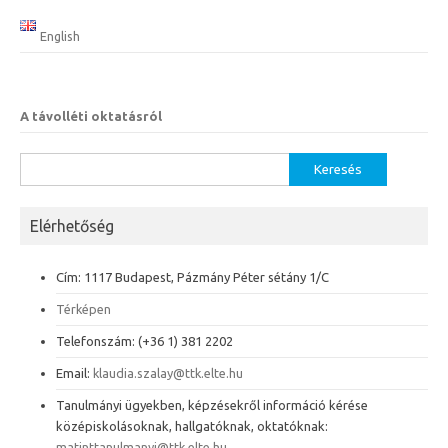
English
A távolléti oktatásról
Keresés:
Elérhetőség
Cím: 1117 Budapest, Pázmány Péter sétány 1/C
Térképen
Telefonszám: (+36 1) 381 2202
Email:
klaudia.szalay@ttk.elte.hu
Tanulmányi ügyekben, képzésekről információ kérése
középiskolásoknak, hallgatóknak, oktatóknak:
matinttanulmanyi@ttk.elte.hu