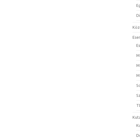
E
D
Köz
Ese
E
M
M
M
S
S
T
Kut
K
D