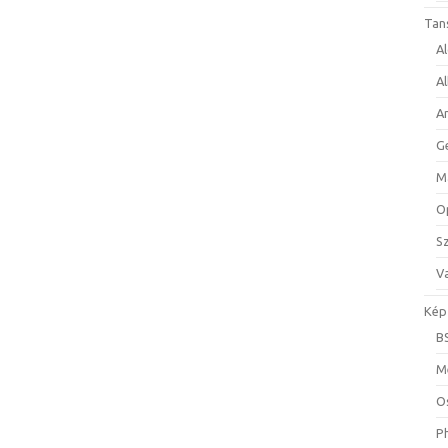
Tan
A
A
A
G
M
O
S
Va
Kép
B
M
O
P