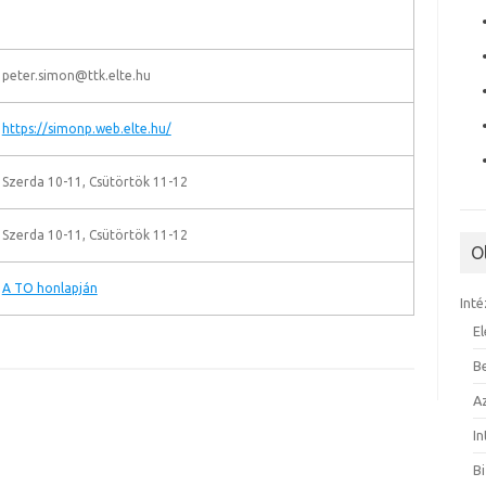
peter.simon@ttk.elte.hu
https://simonp.web.elte.hu/
Szerda 10-11, Csütörtök 11-12
Szerda 10-11, Csütörtök 11-12
O
A TO honlapján
Inté
E
B
A
I
B