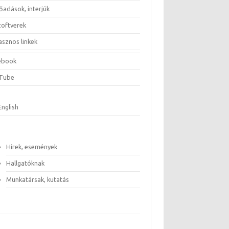
őadások, interjúk
zoftverek
asznos linkek
ebook
Tube
English
Hírek, események
Hallgatóknak
Munkatársak, kutatás