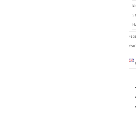
El
S
H
Fac
You