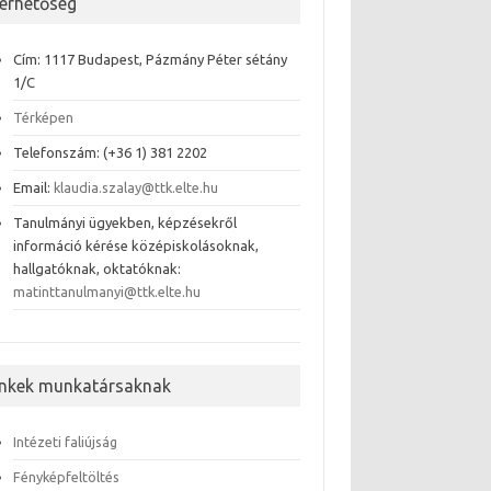
lérhetőség
Cím: 1117 Budapest, Pázmány Péter sétány
1/C
Térképen
Telefonszám: (+36 1) 381 2202
Email:
klaudia.szalay@ttk.elte.hu
Tanulmányi ügyekben, képzésekről
információ kérése középiskolásoknak,
hallgatóknak, oktatóknak:
matinttanulmanyi@ttk.elte.hu
inkek munkatársaknak
Intézeti faliújság
Fényképfeltöltés