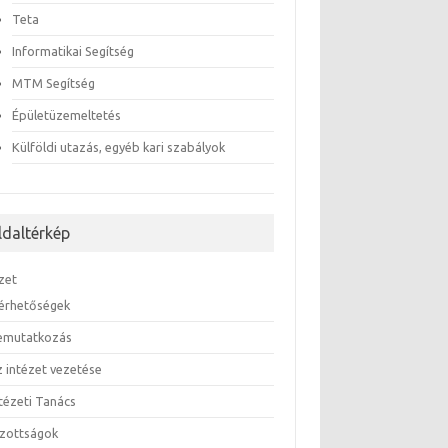
Teta
Informatikai Segítség
MTM Segítség
Épületüzemeltetés
Külföldi utazás, egyéb kari szabályok
ldaltérkép
zet
lérhetőségek
emutatkozás
z intézet vezetése
ntézeti Tanács
izottságok