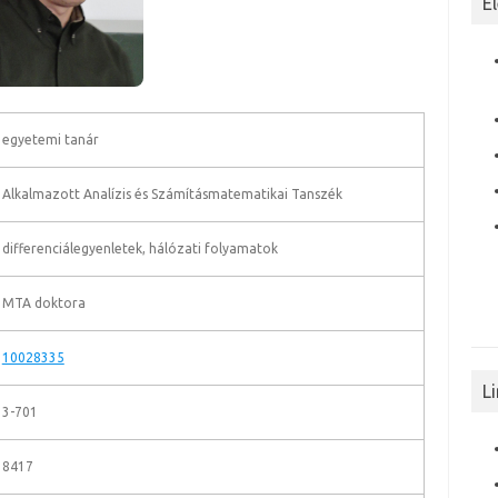
E
egyetemi tanár
Alkalmazott Analízis és Számításmatematikai Tanszék
differenciálegyenletek, hálózati folyamatok
MTA doktora
10028335
L
3-701
8417