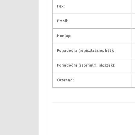
Fax:
Email:
Honlap:
Fogadóóra (regisztrációs hét):
Fogadóóra (szorgalmi időszak):
Órarend: