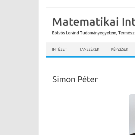
Skip
to
content
Matematikai In
Eötvös Loránd Tudományegyetem, Termész
INTÉZET
TANSZÉKEK
KÉPZÉSEK
Simon Péter