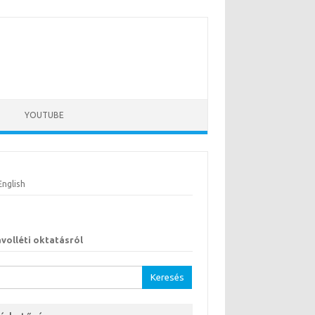
YOUTUBE
English
ávolléti oktatásról
sés: