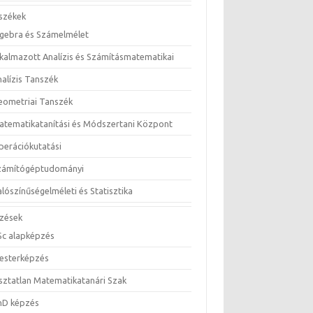
székek
lgebra és Számelmélet
lkalmazott Analízis és Számításmatematikai
nalízis Tanszék
eometriai Tanszék
atematikatanítási és Módszertani Központ
perációkutatási
zámítógéptudományi
lószínűségelméleti és Statisztika
zések
Sc alapképzés
esterképzés
sztatlan Matematikatanári Szak
hD képzés