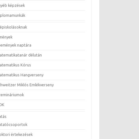
gyéb képzések
iplomamunkák
épiskolásoknak
mények
semények naptára
atematikatanár délután
atematikus Kórus
atematikus Hangverseny
chweitzer Miklós Emlékverseny
zemináriumok
DK
atás
utatócsoportok
oktori értekezések