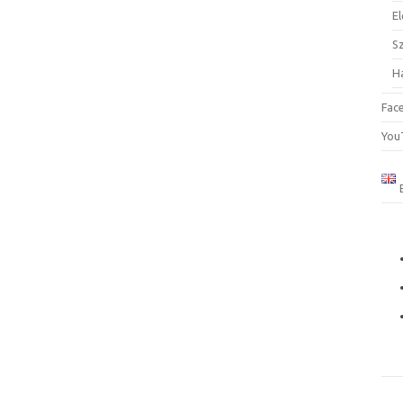
El
S
H
Fac
You