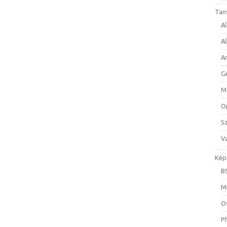
Tan
A
A
A
G
M
O
S
Va
Kép
B
M
O
P