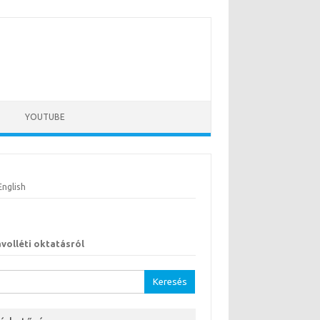
YOUTUBE
English
ávolléti oktatásról
sés: