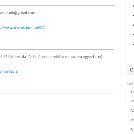
ynoemi0@gmail.com
p://www.cs.elte.hu/~noe01/
ő 15-16, szerda 13-14 (érdemes előtte e-mailben egyeztetni)
O
O honlapján
Inté
E
B
A
I
B