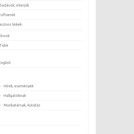
őadások, interjúk
zoftverek
asznos linkek
ebook
Tube
English
Hírek, események
Hallgatóknak
Munkatársak, kutatás