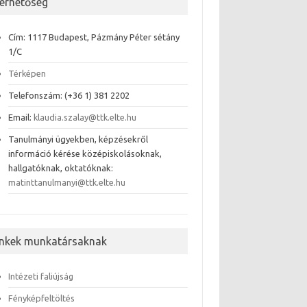
lérhetőség
Cím: 1117 Budapest, Pázmány Péter sétány
1/C
Térképen
Telefonszám: (+36 1) 381 2202
Email:
klaudia.szalay@ttk.elte.hu
Tanulmányi ügyekben, képzésekről
információ kérése középiskolásoknak,
hallgatóknak, oktatóknak:
matinttanulmanyi@ttk.elte.hu
inkek munkatársaknak
Intézeti faliújság
Fényképfeltöltés