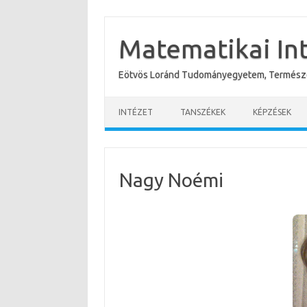
Skip
to
content
Matematikai In
Eötvös Loránd Tudományegyetem, Termész
INTÉZET
TANSZÉKEK
KÉPZÉSEK
Nagy Noémi