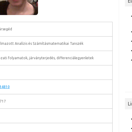
E
ársegéd
almazott Analízis és Számításmatematikai Tanszék
zati folyamatok, járványterjedés, differenciálegyenletek
34810
.717
L