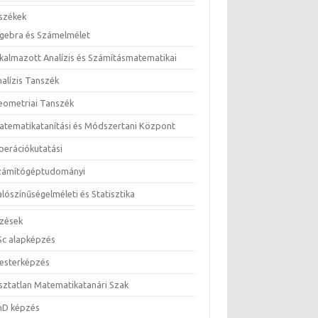
székek
lgebra és Számelmélet
lkalmazott Analízis és Számításmatematikai
nalízis Tanszék
eometriai Tanszék
atematikatanítási és Módszertani Központ
perációkutatási
zámítógéptudományi
lószínűségelméleti és Statisztika
zések
Sc alapképzés
esterképzés
sztatlan Matematikatanári Szak
hD képzés