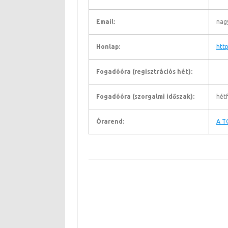
Email:
nag
Honlap:
htt
Fogadóóra (regisztrációs hét):
Fogadóóra (szorgalmi időszak):
hétf
Órarend:
A T