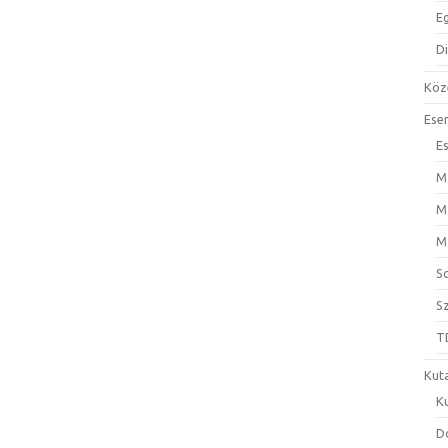
E
D
Köz
Ese
E
M
M
M
S
S
T
Kut
K
D