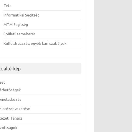
Teta
Informatikai Segítség
MTM Segítség
Épületüzemeltetés
Külföldi utazás, egyéb kari szabályok
ldaltérkép
zet
lérhetőségek
emutatkozás
z intézet vezetése
ntézeti Tanács
izottságok