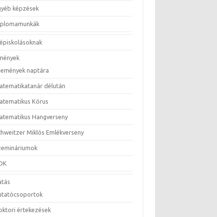
gyéb képzések
iplomamunkák
épiskolásoknak
mények
semények naptára
atematikatanár délután
atematikus Kórus
atematikus Hangverseny
chweitzer Miklós Emlékverseny
zemináriumok
DK
atás
utatócsoportok
oktori értekezések