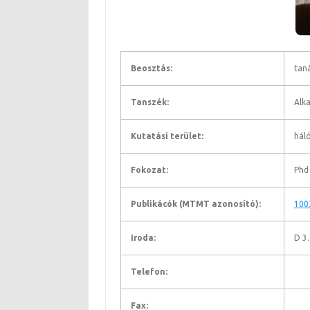
Beosztás:
tan
Tanszék:
Alk
Kutatási terület:
háló
Fokozat:
Phd
Publikácók (MTMT azonosító):
100
Iroda:
D 3
Telefon:
Fax: