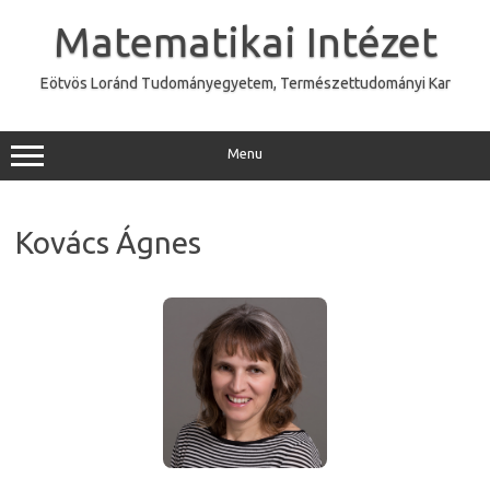
Skip
to
Matematikai Intézet
content
Eötvös Loránd Tudományegyetem, Természettudományi Kar
Menu
Kovács Ágnes