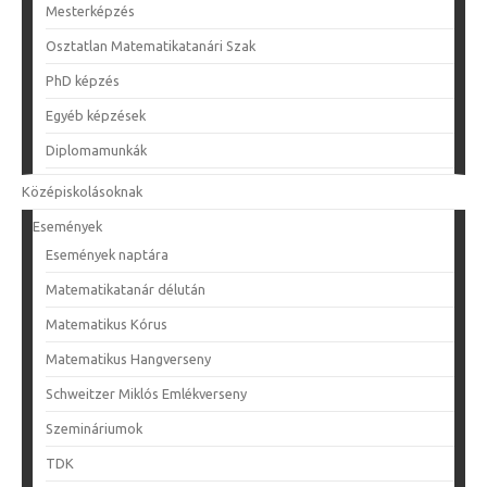
Mesterképzés
Osztatlan Matematikatanári Szak
PhD képzés
Egyéb képzések
Diplomamunkák
Középiskolásoknak
Események
Események naptára
Matematikatanár délután
Matematikus Kórus
Matematikus Hangverseny
Schweitzer Miklós Emlékverseny
Szemináriumok
TDK