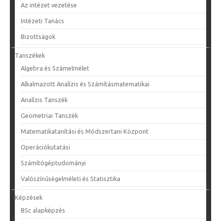
Az intézet vezetése
Intézeti Tanács
Bizottságok
Tanszékek
Algebra és Számelmélet
Alkalmazott Analízis és Számításmatematikai
Analízis Tanszék
Geometriai Tanszék
Matematikatanítási és Módszertani Központ
Operációkutatási
Számítógéptudományi
Valószínűségelméleti és Statisztika
Képzések
BSc alapképzés