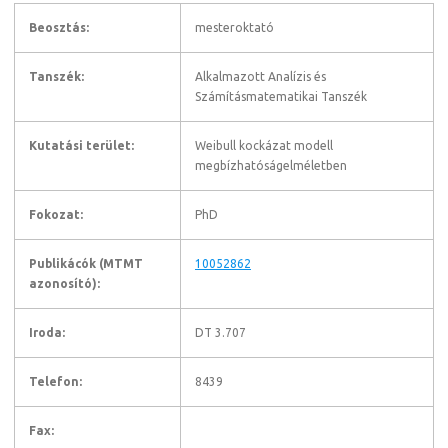
Beosztás:
mesteroktató
Tanszék:
Alkalmazott Analízis és
Számításmatematikai Tanszék
Kutatási terület:
Weibull kockázat modell
megbízhatóságelméletben
Fokozat:
PhD
Publikácók (MTMT
10052862
azonosító):
Iroda:
DT 3.707
Telefon:
8439
Fax: