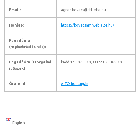
Email:
agnes.kovacs@ttk.elte.hu
Honlap:
https://kovacsam.web.elte.hu/
Fogadóóra
(regisztrációs hét):
Fogadóóra (szorgalmi
kedd 14:30-15:30, szerda 8:30-9:30
időszak):
Órarend:
A TO honlapján
English