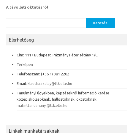
A távolléti oktatásról
Keresés:
Elérhetőség
Cím: 1117 Budapest, Pázmány Péter sétány 1/C
Térképen
Telefonszám: (+36 1) 381 2202
Email:
klaudia.szalay@ttk.elte.hu
Tanulmányi ügyekben, képzésekről információ kérése
középiskolásoknak, hallgatóknak, oktatóknak:
matinttanulmanyi@ttk.elte.hu
Linkek munkatársaknak