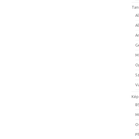
Tan
A
A
A
G
M
O
S
Va
Kép
B
M
O
P