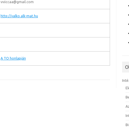
vviiccaa@gmail.com
http://valko.alk-mat.hu
A TO honlapján
O
Inté
E
B
A
I
B