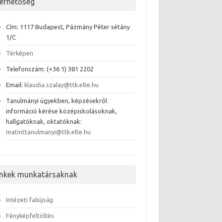
lérhetőség
Cím: 1117 Budapest, Pázmány Péter sétány
1/C
Térképen
Telefonszám: (+36 1) 381 2202
Email:
klaudia.szalay@ttk.elte.hu
Tanulmányi ügyekben, képzésekről
információ kérése középiskolásoknak,
hallgatóknak, oktatóknak:
matinttanulmanyi@ttk.elte.hu
inkek munkatársaknak
Intézeti faliújság
Fényképfeltöltés