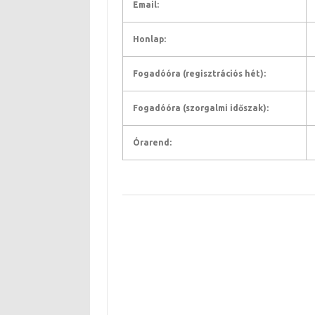
Email:
Honlap:
Fogadóóra (regisztrációs hét):
Fogadóóra (szorgalmi időszak):
Órarend: