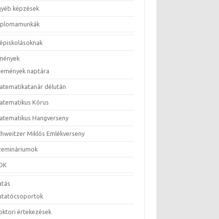
gyéb képzések
iplomamunkák
épiskolásoknak
mények
semények naptára
atematikatanár délután
atematikus Kórus
atematikus Hangverseny
chweitzer Miklós Emlékverseny
zemináriumok
DK
atás
utatócsoportok
oktori értekezések