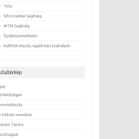
Teta
Informatikai Segítség
MTM Segítség
Épületüzemeltetés
Külföldi utazás, egyéb kari szabályok
ldaltérkép
zet
lérhetőségek
emutatkozás
z intézet vezetése
ntézeti Tanács
izottságok