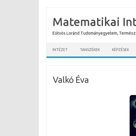
Skip
to
content
Matematikai In
Eötvös Loránd Tudományegyetem, Termész
INTÉZET
TANSZÉKEK
KÉPZÉSEK
Valkó Éva