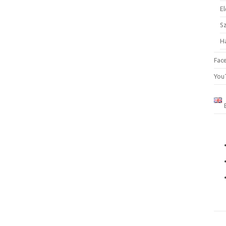
El
S
H
Fac
You