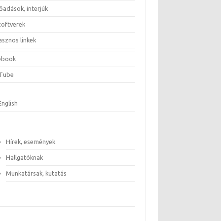
őadások, interjúk
zoftverek
asznos linkek
ebook
Tube
English
Hírek, események
Hallgatóknak
Munkatársak, kutatás