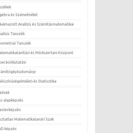
székek
lgebra és Számelmélet
lkalmazott Analízis és Számításmatematikai
nalízis Tanszék
eometriai Tanszék
atematikatanítási és Módszertani Központ
perációkutatási
zámítógéptudományi
lószínűségelméleti és Statisztika
zések
Sc alapképzés
esterképzés
sztatlan Matematikatanári Szak
hD képzés