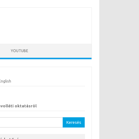
YOUTUBE
English
ávolléti oktatásról
sés: