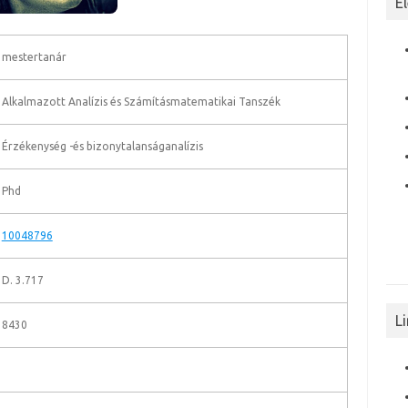
E
mestertanár
Alkalmazott Analízis és Számításmatematikai Tanszék
Érzékenység -és bizonytalanságanalízis
Phd
10048796
D. 3.717
L
8430