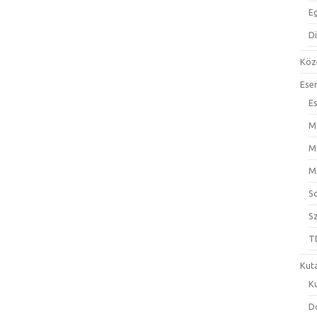
E
D
Köz
Ese
E
M
M
M
S
S
T
Kut
K
D