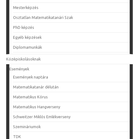
Mesterképzés
Osztatlan Matematikatanári Szak
PhD képzés
Egyéb képzések
Diplomamunkák
Középiskolásoknak
Események
Események naptára
Matematikatanár délután
Matematikus Kórus
Matematikus Hangverseny
Schweitzer Miklós Emlékverseny
Szemináriumok
TDK