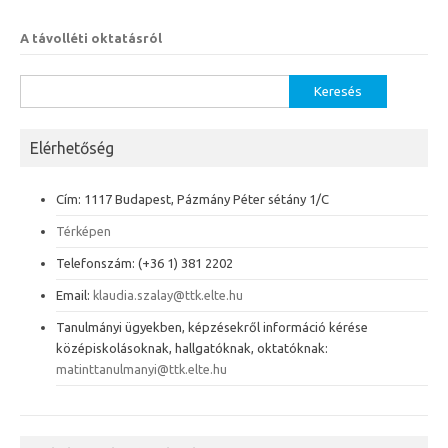
A távolléti oktatásról
Keresés:
Elérhetőség
Cím: 1117 Budapest, Pázmány Péter sétány 1/C
Térképen
Telefonszám: (+36 1) 381 2202
Email:
klaudia.szalay@ttk.elte.hu
Tanulmányi ügyekben, képzésekről információ kérése
középiskolásoknak, hallgatóknak, oktatóknak:
matinttanulmanyi@ttk.elte.hu