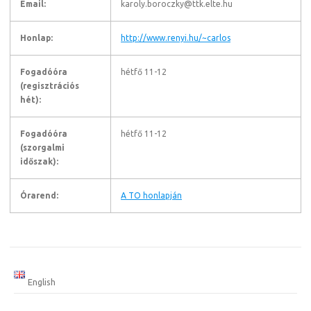
Email:
karoly.boroczky@ttk.elte.hu
Honlap:
http://www.renyi.hu/~carlos
Fogadóóra
hétfő 11-12
(regisztrációs
hét):
Fogadóóra
hétfő 11-12
(szorgalmi
időszak):
Órarend:
A TO honlapján
English