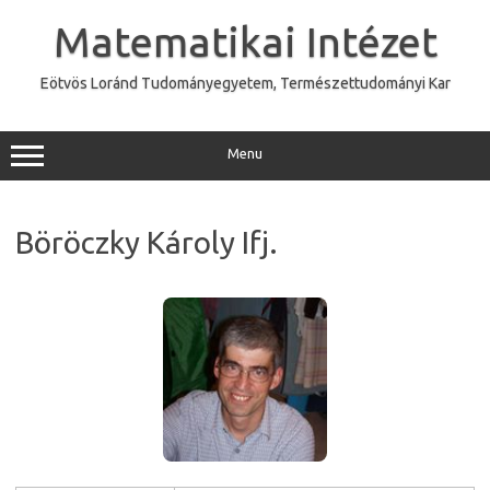
Skip
to
Matematikai Intézet
content
Eötvös Loránd Tudományegyetem, Természettudományi Kar
Menu
Böröczky Károly Ifj.