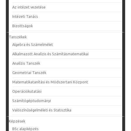
Az intézet vezetése
Intézeti Tanács
Bizottságok
Tanszékek
Algebra és Számelmélet
Alkalmazott Analízis és Számításmatematikai
Analízis Tanszék
Geometriai Tanszék
Matematikatanítási és Módszertani Központ
Operációkutatási
Számítógéptudományi
Valószínűségelméleti és Statisztika
Képzések
BSc alapképzés