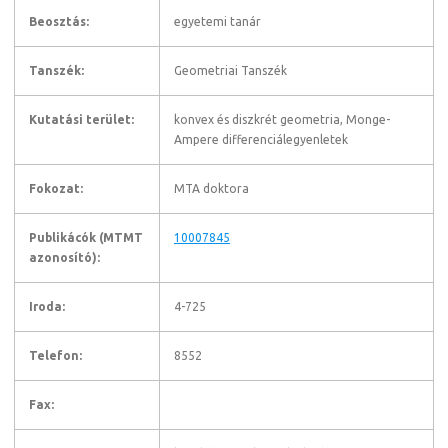
Beosztás:
egyetemi tanár
Tanszék:
Geometriai Tanszék
Kutatási terület:
konvex és diszkrét geometria, Monge-
Ampere differenciálegyenletek
Fokozat:
MTA doktora
Publikácók (MTMT
10007845
azonosító):
Iroda:
4-725
Telefon:
8552
Fax: