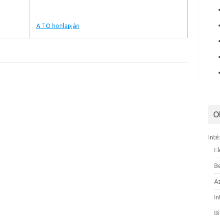
A TO honlapján
O
Inté
E
B
A
I
B