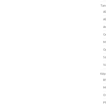
Tan
A
A
A
G
M
O
S
Va
Kép
B
M
O
P