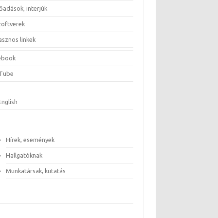
őadások, interjúk
zoftverek
asznos linkek
ebook
Tube
English
Hírek, események
Hallgatóknak
Munkatársak, kutatás