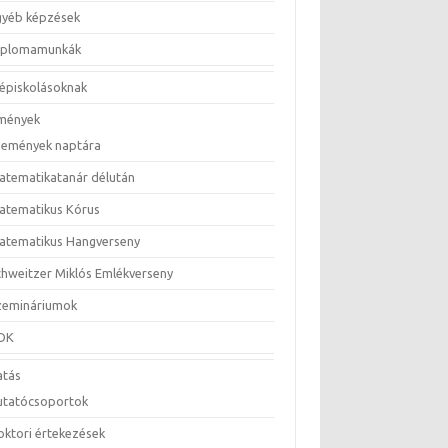
gyéb képzések
iplomamunkák
épiskolásoknak
mények
semények naptára
atematikatanár délután
atematikus Kórus
atematikus Hangverseny
chweitzer Miklós Emlékverseny
zemináriumok
DK
atás
utatócsoportok
oktori értekezések