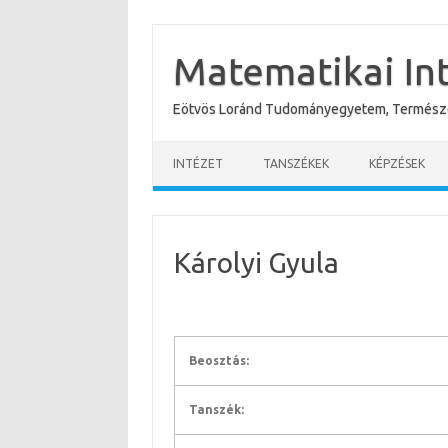
Skip
to
content
Matematikai In
Eötvös Loránd Tudományegyetem, Termész
INTÉZET
TANSZÉKEK
KÉPZÉSEK
Károlyi Gyula
Beosztás:
Tanszék: