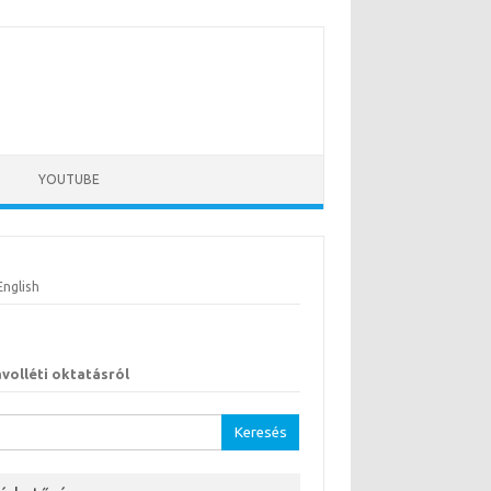
YOUTUBE
English
ávolléti oktatásról
sés: