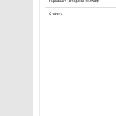
Fogadóóra (szorgalmi időszak):
Órarend: