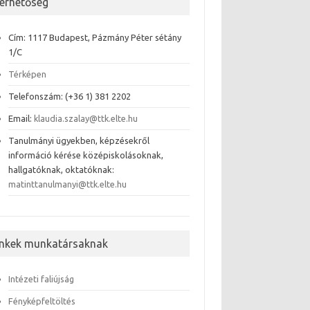
lérhetőség
Cím: 1117 Budapest, Pázmány Péter sétány
1/C
Térképen
Telefonszám: (+36 1) 381 2202
Email:
klaudia.szalay@ttk.elte.hu
Tanulmányi ügyekben, képzésekről
információ kérése középiskolásoknak,
hallgatóknak, oktatóknak:
matinttanulmanyi@ttk.elte.hu
inkek munkatársaknak
Intézeti faliújság
Fényképfeltöltés