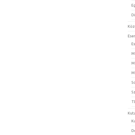
E
D
Köz
Ese
E
M
M
M
S
S
T
Kut
K
D