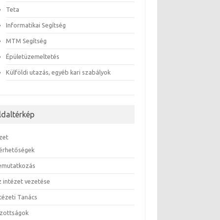
Teta
Informatikai Segítség
MTM Segítség
Épületüzemeltetés
Külföldi utazás, egyéb kari szabályok
ldaltérkép
zet
lérhetőségek
emutatkozás
z intézet vezetése
ntézeti Tanács
izottságok