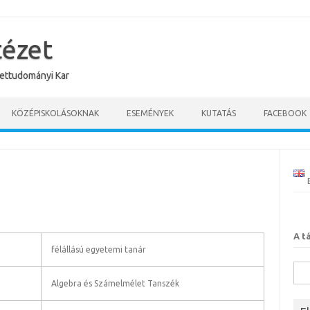
tézet
ettudományi Kar
KÖZÉPISKOLÁSOKNAK
ESEMÉNYEK
KUTATÁS
FACEBOOK
A t
félállású egyetemi tanár
Kere
Algebra és Számelmélet Tanszék