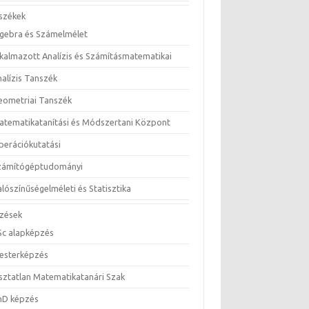
székek
lgebra és Számelmélet
lkalmazott Analízis és Számításmatematikai
nalízis Tanszék
eometriai Tanszék
atematikatanítási és Módszertani Központ
perációkutatási
zámítógéptudományi
lószínűségelméleti és Statisztika
zések
Sc alapképzés
esterképzés
sztatlan Matematikatanári Szak
hD képzés