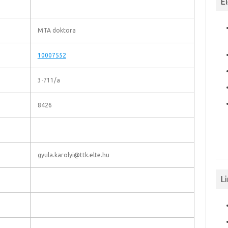
E
MTA doktora
10007552
3-711/a
8426
gyula.karolyi@ttk.elte.hu
L