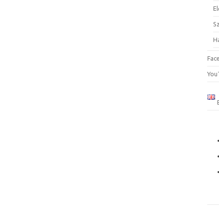
El
S
H
Fac
You