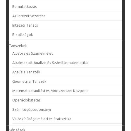
Bemutatkozás
Az intézet vezetése
Intézeti Tanács
Bizottságok
Tanszékek
Algebra és Számelmélet
Alkalmazott Analízis és Számításmatematikai
Analízis Tanszék
Geometriai Tanszék
Matematikatanítási és Módszertani Központ
Operációkutatási
Számítógéptudományi
Valószínűségelméleti és Statisztika
Képzések