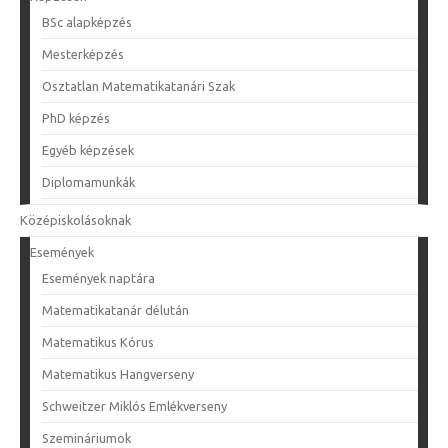
BSc alapképzés
Mesterképzés
Osztatlan Matematikatanári Szak
PhD képzés
Egyéb képzések
Diplomamunkák
Középiskolásoknak
Események
Események naptára
Matematikatanár délután
Matematikus Kórus
Matematikus Hangverseny
Schweitzer Miklós Emlékverseny
Szemináriumok