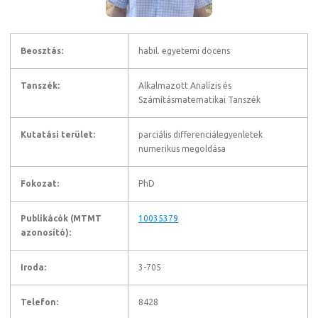
Beosztás:
habil. egyetemi docens
Tanszék:
Alkalmazott Analízis és
Számításmatematikai Tanszék
Kutatási terület:
parciális differenciálegyenletek
numerikus megoldása
Fokozat:
PhD
Publikácók (MTMT
10035379
azonosító):
Iroda:
3-705
Telefon:
8428