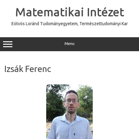
Skip
to
Matematikai Intézet
content
Eötvös Loránd Tudományegyetem, Természettudományi Kar
Menu
Izsák Ferenc