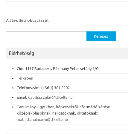
A távolléti oktatásról
Keresés:
Elérhetőség
Cím: 1117 Budapest, Pázmány Péter sétány 1/C
Térképen
Telefonszám: (+36 1) 381 2202
Email:
klaudia.szalay@ttk.elte.hu
Tanulmányi ügyekben, képzésekről információ kérése
középiskolásoknak, hallgatóknak, oktatóknak:
matinttanulmanyi@ttk.elte.hu