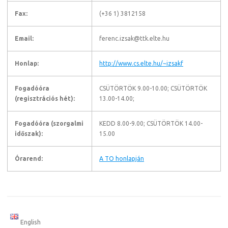
Fax:
(+36 1) 3812158
Email:
ferenc.izsak@ttk.elte.hu
Honlap:
http://www.cs.elte.hu/~izsakf
Fogadóóra
CSÜTÖRTÖK 9.00-10.00; CSÜTÖRTÖK
(regisztrációs hét):
13.00-14.00;
Fogadóóra (szorgalmi
KEDD 8.00-9.00; CSÜTÖRTÖK 14.00-
időszak):
15.00
Órarend:
A TO honlapján
English