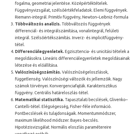
fogalma, geometriai jelentése. Középértéktételek.
Függvényvizsgálat, szélsőértékfeladatok. Elemi függvények.
Riemann-integrál. Primitív függvény, Newton–Leibniz-formula
Többváltozós analízis.
Többváltozós függvények
differenciál- és integrálszámítása, vonalintegrál, felületi
integrál. Szélsőértékszámítás. Inverz- és implicitfüggvény-
tétel.
Differenciálegyenletek.
Egzisztencia- és unicitási tételek a
megoldásokra. Lineáris differenciálegyenletek megoldásainak
létezése és előállítása.
Valószínűségszámítás.
Valószínűségeloszlások,
függetlenség. Valószínűségi változók és jellemzőik. Nagy
számok törvényei. Konvergenciafajták. Karakterisztikus
függvény. Centrális határeloszlás-tétel.
Matematikai statisztika.
Tapasztalati becslések, Glivenko–
Cantelli-tétel. Elégségesség, Fisher-féle információ.
Pontbecslések és tulajdonságaik. Momentummódszer,
maximum likelihood módszer. Bayes-becslés.
Hipotézisvizsgálat. Normális eloszlás paramétereire