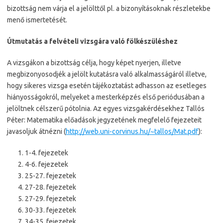
bizottság nem várja el a jelölttől pl. a bizonyításoknak részletekbe
menő ismertetését.
Útmutatás a felvételi vizsgára való fölkészüléshez
A vizsgákon a bizottság célja, hogy képet nyerjen, illetve
megbizonyosodjék a jelölt kutatásra való alkalmasságáról illetve,
hogy sikeres vizsga esetén tájékoztatást adhasson az esetleges
hiányosságokról, melyeket a mesterképzés első periódusában a
jelöltnek célszerű pótolnia. Az egyes vizsgakérdésekhez Tallós
Péter: Matematika előadások jegyzetének megfelelő fejezeteit
javasoljuk átnézni (
http://web.uni-corvinus.hu/~tallos/Mat.pdf
):
1-4. fejezetek
4-6. fejezetek
25-27. fejezetek
27-28. fejezetek
27-29. fejezetek
30-33. fejezetek
34-35. fejezetek