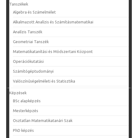
Tanszékek
Algebra és Számelmélet
Alkalmazott Analízis és Számításmatematikai
Analízis Tanszék
Geometriai Tanszék
Matematikatanítási és Módszertani Központ
Operációkutatási
Számítógéptudományi
Valószínűségelméleti és Statisztika
Képzések
BSc alapképzés
Mesterképzés
Osztatlan Matematikatanári Szak
PhD képzés