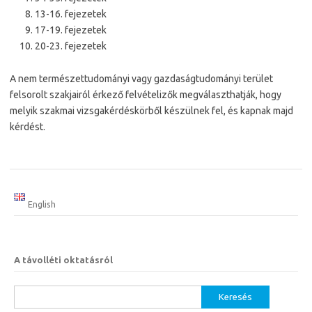
13-16. fejezetek
17-19. fejezetek
20-23. fejezetek
A nem természettudományi vagy gazdaságtudományi terület
felsorolt szakjairól érkező felvételizők megválaszthatják, hogy
melyik szakmai vizsgakérdéskörből készülnek fel, és kapnak majd
kérdést.
English
A távolléti oktatásról
Keresés: