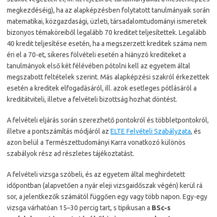
megkezdéséig), ha az alapképzésben folytatott tanulmányaik során
matematikai, közgazdasági, üzleti, társadalomtudományi ismeretek
bizonyos témaköreiből legalább 70 kreditet teljesítettek. Legalább
40 kredit teljesítése esetén, ha a megszerzett kreditek száma nem
éri el a 70-et, sikeres fölvételi esetén a hiányzó krediteket a
tanulmányok első két félévében pótolni kell az egyetem által
megszabott feltételek szerint. Más alapképzési szakról érkezettek
esetén a kreditek elfogadásáról, ill. azok esetleges pótlásáról a
kreditátviteli, illetve a felvételi bizottság hozhat döntést.
A felvételi eljárás során szerezhető pontokról és többletpontokról,
illetve a pontszámítás módjáról az
ELTE Felvételi Szabályzata
, és
azon belül a Természettudományi Karra vonatkozó különös
szabályok rész ad részletes tájékoztatást.
A felvételi vizsga szóbeli, és az egyetem által meghirdetett
időpontban (alapvetően a nyár eleji vizsgaidőszak végén) kerül rá
sor, a jelentkezők számától függően egy vagy több napon. Egy-egy
vizsga várhatóan 15–30 percig tart, s tipikusan a
BSc-s