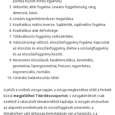
pontba húzott érintő egyenes).
Vektortér, altér fogalma. Lineáris függetlenség, rang,
dimenzió, bázis.
Lineáris egyenletrendszer megoldása.
Kvadratikus mátrix inverze. Sajátérték, sajátvektor fogalma.
Kvadratikus alak definitsége.
Többváltozós függvény szélsőértéke.
Valószínűségi változó, eloszlásfüggvény fogalma. Kapcsolat
az eloszlás és eloszlásfüggvény, illetve a sűrűségfüggvény
és az eloszlásfüggvény között.
Nevezetes eloszlások: karakterisztikus, binomiális,
geometriai, hipergeometriai, Poisson, egyenletes,
exponenciális, normális.
Centrális határeloszlás-tétel.
A jelölt a szóbeli vizsga napján, a vizsga megkezdése előtt a fentiek
közül
megjelölhet 7 kérdéscsoportot
, s vizsgakérdését csak
ezekből a választott témakörökből kaphatja. A vizsgán elsősorban
az alapvető eredmények és összefüggések ismeretén, a
témakörben való jártasság bemutatásán van a hangsúly, s a