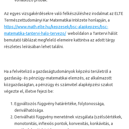
vonatkozó próbák.
Az egyes vizsgakérdésekre való felkészüléshez irodalmat az ELTE
Természettudományi Kar Matematikai Intézete honlapján, a
https://www.math.elte.hu/kepzesek/bsc-alapkepzes/bsc-
matematika-tantervi-halo-tervezo/
weboldalon a Tantervi hálót
bemutató táblázat megfelelő elemeire kattintva az adott tárgy
részletes leírásában lehet találni.
Ha a felvételiző a gazdaságtudományok képzési területről a
gazdaság- és pénzügy-matematikai elemzés, az alkalmazott
közgazdaságtan, a pénzügy és számvitel alapképzési szakot
végezte el, illetve fejezi be:
Egyváltozós függvény határértéke, folytonossága,
deriválhatósága.
Deriválható függvény menetének vizsgálata (szélsőértékek,
monotonitás, inflexiós pontok, konvexitás, konkávitás, a