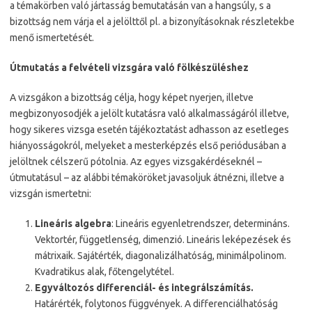
a témakörben való jártasság bemutatásán van a hangsúly, s a
bizottság nem várja el a jelölttől pl. a bizonyításoknak részletekbe
menő ismertetését.
Útmutatás a felvételi vizsgára való fölkészüléshez
A vizsgákon a bizottság célja, hogy képet nyerjen, illetve
megbizonyosodjék a jelölt kutatásra való alkalmasságáról illetve,
hogy sikeres vizsga esetén tájékoztatást adhasson az esetleges
hiányosságokról, melyeket a mesterképzés első periódusában a
jelöltnek célszerű pótolnia. Az egyes vizsgakérdéseknél –
útmutatásul – az alábbi témaköröket javasoljuk átnézni, illetve a
vizsgán ismertetni:
Lineáris algebra
: Lineáris egyenletrendszer, determináns.
Vektortér, függetlenség, dimenzió. Lineáris leképezések és
mátrixaik. Sajátérték, diagonalizálhatóság, minimálpolinom.
Kvadratikus alak, főtengelytétel.
Egyváltozós differenciál- és integrálszámítás.
Határérték, folytonos függvények. A differenciálhatóság