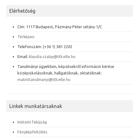
Elérhetőség
Cím: 1117 Budapest, Pázmány Péter sétány 1/C
Térképen
Telefonszám: (+36 1) 381 2202
Email:
klaudia.szalay@ttk.elte.hu
Tanulmányi ügyekben, képzésekről információ kérése
középiskolásoknak, hallgatóknak, oktatóknak:
matinttanulmanyi@ttk.elte.hu
Linkek munkatársaknak
Intézeti faliújság
Fényképfeltöltés