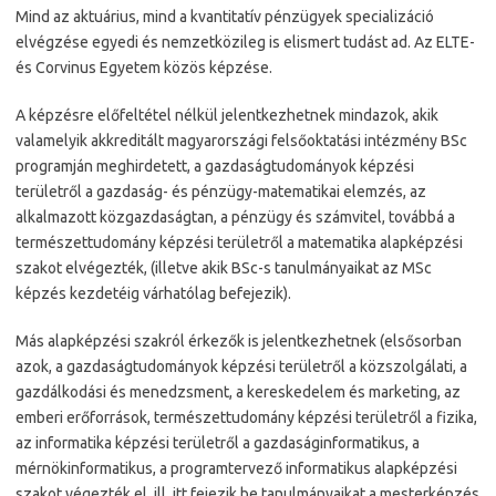
Mind az aktuárius, mind a kvantitatív pénzügyek specializáció
elvégzése egyedi és nemzetközileg is elismert tudást ad. Az ELTE-
és Corvinus Egyetem közös képzése.
A képzésre előfeltétel nélkül jelentkezhetnek mindazok, akik
valamelyik akkreditált magyarországi felsőoktatási intézmény BSc
programján meghirdetett, a gazdaságtudományok képzési
területről a gazdaság- és pénzügy-matematikai elemzés, az
alkalmazott közgazdaságtan, a pénzügy és számvitel, továbbá a
természettudomány képzési területről a matematika alapképzési
szakot elvégezték, (illetve akik BSc-s tanulmányaikat az MSc
képzés kezdetéig várhatólag befejezik).
Más alapképzési szakról érkezők is jelentkezhetnek (elsősorban
azok, a gazdaságtudományok képzési területről a közszolgálati, a
gazdálkodási és menedzsment, a kereskedelem és marketing, az
emberi erőforrások, természettudomány képzési területről a fizika,
az informatika képzési területről a gazdaságinformatikus, a
mérnökinformatikus, a programtervező informatikus alapképzési
szakot végezték el, ill. itt fejezik be tanulmányaikat a mesterképzés