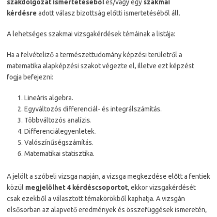
szakdolgozat ismertetéséből
és/vagy egy
szakmai
kérdésre
adott válasz bizottság előtti ismertetéséből áll.
A lehetséges szakmai vizsgakérdések témáinak a listája:
Ha a felvételiző a természettudomány képzési területről a
matematika alapképzési szakot végezte el, illetve ezt képzést
fogja befejezni:
Lineáris algebra.
Egyváltozós differenciál- és integrálszámítás.
Többváltozós analízis.
Differenciálegyenletek.
Valószínűségszámítás.
Matematikai statisztika.
A jelölt a szóbeli vizsga napján, a vizsga megkezdése előtt a fentiek
közül
megjelölhet 4 kérdéscsoportot
, ekkor vizsgakérdését
csak ezekből a választott témakörökből kaphatja. A vizsgán
elsősorban az alapvető eredmények és összefüggések ismeretén,