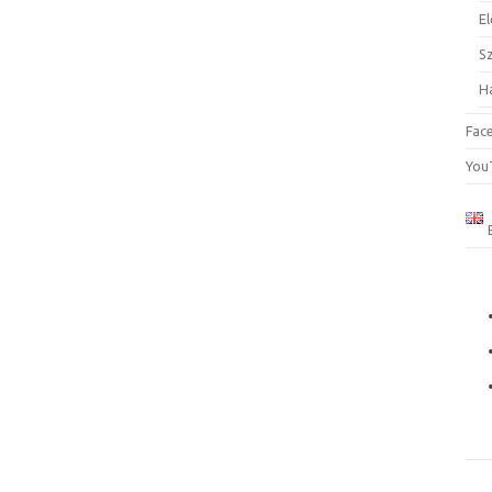
El
S
H
Fac
You