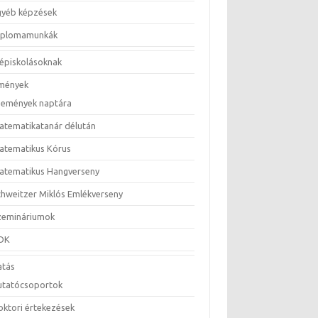
gyéb képzések
iplomamunkák
épiskolásoknak
mények
semények naptára
atematikatanár délután
atematikus Kórus
atematikus Hangverseny
chweitzer Miklós Emlékverseny
zemináriumok
DK
atás
utatócsoportok
oktori értekezések