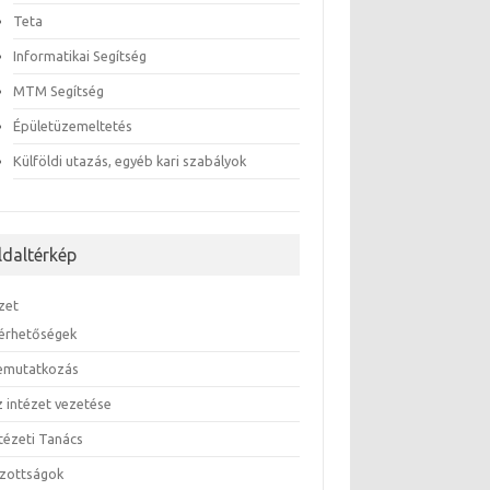
Teta
Informatikai Segítség
MTM Segítség
Épületüzemeltetés
Külföldi utazás, egyéb kari szabályok
ldaltérkép
zet
lérhetőségek
emutatkozás
z intézet vezetése
ntézeti Tanács
izottságok