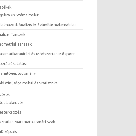
székek
lgebra és Számelmélet
lkalmazott Analízis és Számításmatematikai
nalízis Tanszék
eometriai Tanszék
atematikatanítási és Módszertani Központ
perációkutatási
zámítógéptudományi
lószínűségelméleti és Statisztika
zések
Sc alapképzés
esterképzés
sztatlan Matematikatanári Szak
hD képzés