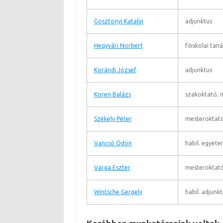
Gosztonyi Katalin
adjunktus
Hegyvári Norbert
főiskolai taná
Korándi József
adjunktus
Koren Balázs
szakoktató, 
Székely Péter
mesteroktat
Vancsó Ödön
habil. egyet
Varga Eszter
mesteroktat
Wintsche Gergely
habil. adjunkt