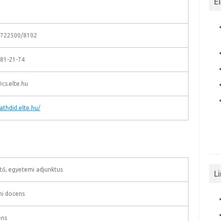
E
 3722500/8102
381-21-74
cs.elte.hu
athdid.elte.hu/
ő, egyetemi adjunktus
L
mi docens
ens