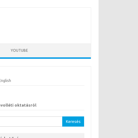
YOUTUBE
English
ávolléti oktatásról
sés: