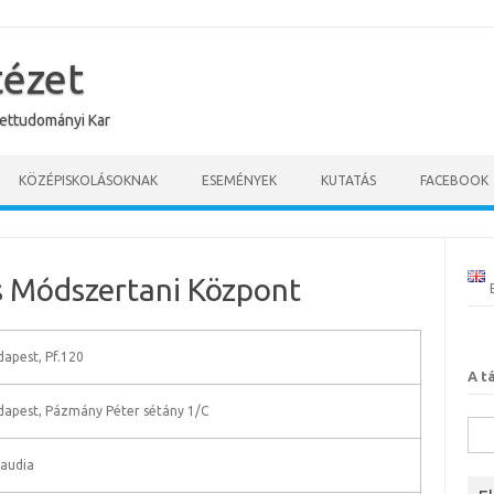
tézet
ettudományi Kar
KÖZÉPISKOLÁSOKNAK
ESEMÉNYEK
KUTATÁS
FACEBOOK
s Módszertani Központ
apest, Pf.120
A t
apest, Pázmány Péter sétány 1/C
Kere
laudia