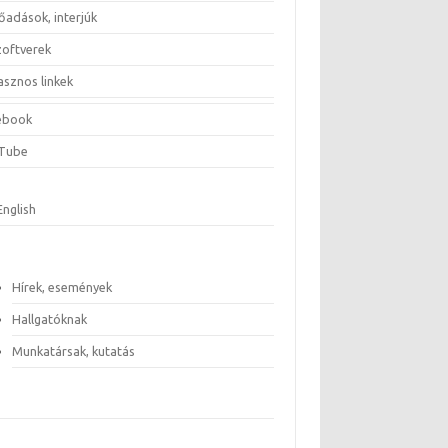
őadások, interjúk
zoftverek
asznos linkek
ebook
Tube
English
Hírek, események
Hallgatóknak
Munkatársak, kutatás