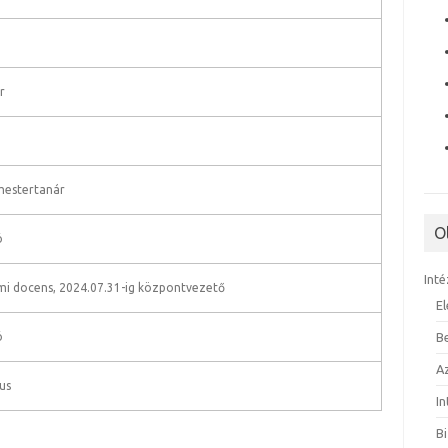
r
mestertanár
O
ó
Inté
emi docens, 2024.07.31-ig központvezető
E
ó
B
A
us
I
B