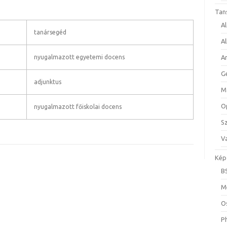
Tan
A
tanársegéd
A
nyugalmazott egyetemi docens
A
G
adjunktus
M
O
nyugalmazott főiskolai docens
S
Va
Kép
B
M
O
P