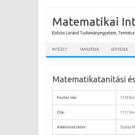
Skip
to
content
Matematikai In
Eötvös Loránd Tudományegyetem, Termész
INTÉZET
TANSZÉKEK
KÉPZÉSEK
Matematikatanítási é
Postai cím:
1518 Bud
Cím:
1117 Bud
Adminisztrátor:
Szalay K