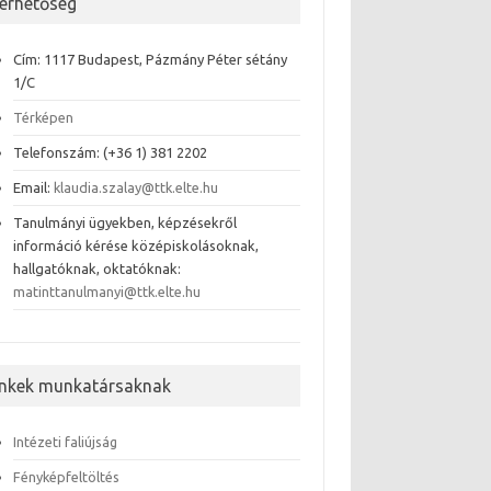
lérhetőség
Cím: 1117 Budapest, Pázmány Péter sétány
1/C
Térképen
Telefonszám: (+36 1) 381 2202
Email:
klaudia.szalay@ttk.elte.hu
Tanulmányi ügyekben, képzésekről
információ kérése középiskolásoknak,
hallgatóknak, oktatóknak:
matinttanulmanyi@ttk.elte.hu
inkek munkatársaknak
Intézeti faliújság
Fényképfeltöltés