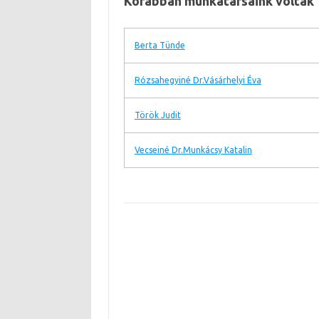
Korábban munkatársaink voltak
Berta Tünde
Rózsahegyiné Dr.Vásárhelyi Éva
Török Judit
Vecseiné Dr.Munkácsy Katalin