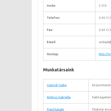
Iroda:
3.510
Telefon:
(+36 1)
Fax:
(+36 1) 
Email:
szalayk@
Honlap:
http://m
Munkatársaink
Csapodi Csaba
központvezet
Ambrus Gabriella
habil egyete
Fried Katalin
főiskolai doc