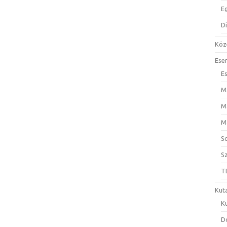
E
D
Köz
Ese
E
M
M
M
S
S
T
Kut
K
D