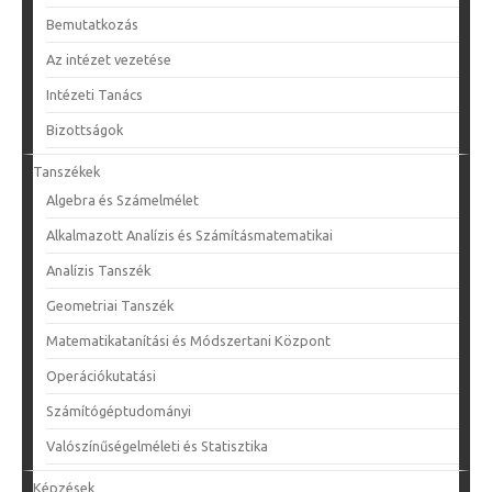
Bemutatkozás
Az intézet vezetése
Intézeti Tanács
Bizottságok
Tanszékek
Algebra és Számelmélet
Alkalmazott Analízis és Számításmatematikai
Analízis Tanszék
Geometriai Tanszék
Matematikatanítási és Módszertani Központ
Operációkutatási
Számítógéptudományi
Valószínűségelméleti és Statisztika
Képzések