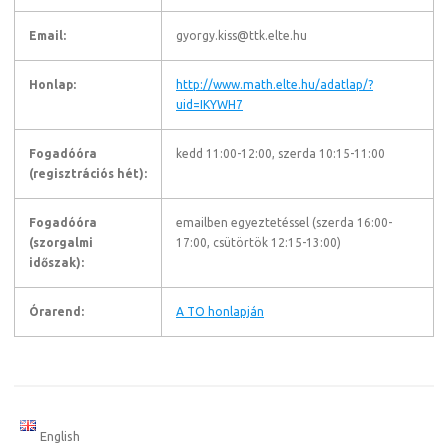
Email:
gyorgy.kiss@ttk.elte.hu
Honlap:
http://www.math.elte.hu/adatlap/?
uid=IKYWH7
Fogadóóra
kedd 11:00-12:00, szerda 10:15-11:00
(regisztrációs hét):
Fogadóóra
emailben egyeztetéssel (szerda 16:00-
(szorgalmi
17:00, csütörtök 12:15-13:00)
időszak):
Órarend:
A TO honlapján
English