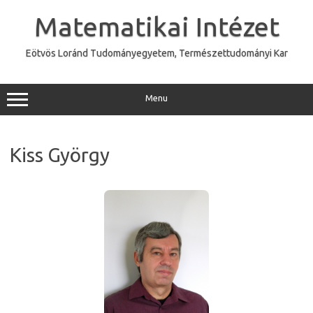
Skip
to
Matematikai Intézet
content
Eötvös Loránd Tudományegyetem, Természettudományi Kar
Menu
Kiss György