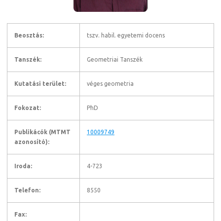
Beosztás:
tszv. habil. egyetemi docens
Tanszék:
Geometriai Tanszék
Kutatási terület:
véges geometria
Fokozat:
PhD
Publikácók (MTMT
10009749
azonosító):
Iroda:
4-723
Telefon:
8550
Fax: