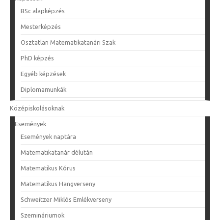
BSc alapképzés
Mesterképzés
Osztatlan Matematikatanári Szak
PhD képzés
Egyéb képzések
Diplomamunkák
Középiskolásoknak
Események
Események naptára
Matematikatanár délután
Matematikus Kórus
Matematikus Hangverseny
Schweitzer Miklós Emlékverseny
Szemináriumok