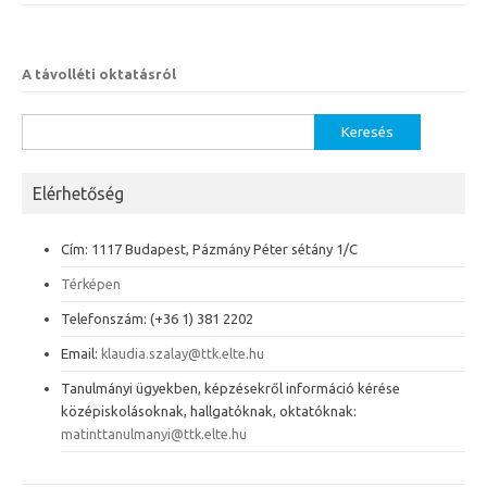
A távolléti oktatásról
Keresés:
Elérhetőség
Cím: 1117 Budapest, Pázmány Péter sétány 1/C
Térképen
Telefonszám: (+36 1) 381 2202
Email:
klaudia.szalay@ttk.elte.hu
Tanulmányi ügyekben, képzésekről információ kérése
középiskolásoknak, hallgatóknak, oktatóknak:
matinttanulmanyi@ttk.elte.hu