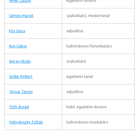
Fehér László
egyetemi docens
Gémes Margit
szakoktató, mestertanár
Kós Géza
adjunktus
Kun Gábor
tudományos főmunkatárs
Sigray István
szakoktató
Szőke Róbert
egyetemi tanár
Terpai Tamás
adjunktus
Tóth Árpád
habil. egyetemi docens
Vidnyánszky Zoltán
tudományos munkatárs