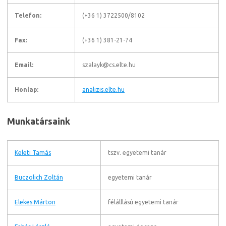
Telefon:
(+36 1) 3722500/8102
Fax:
(+36 1) 381-21-74
Email:
szalayk@cs.elte.hu
Honlap:
analizis.elte.hu
Munkatársaink
Keleti Tamás
tszv. egyetemi tanár
Buczolich Zoltán
egyetemi tanár
Elekes Márton
félálllású egyetemi tanár