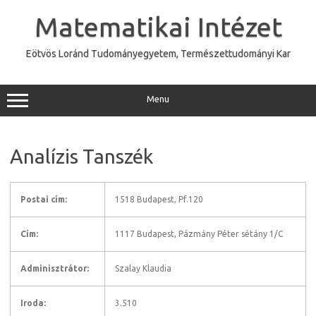
Skip
to
Matematikai Intézet
content
Eötvös Loránd Tudományegyetem, Természettudományi Kar
Menu
Analízis Tanszék
Postai cím:
1518 Budapest, Pf.120
Cím:
1117 Budapest, Pázmány Péter sétány 1/C
Adminisztrátor:
Szalay Klaudia
Iroda:
3.510