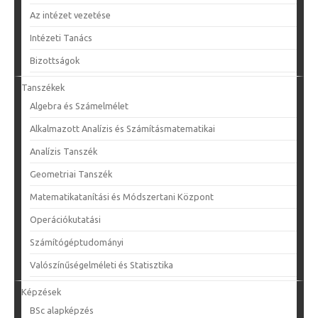
Az intézet vezetése
Intézeti Tanács
Bizottságok
Tanszékek
Algebra és Számelmélet
Alkalmazott Analízis és Számításmatematikai
Analízis Tanszék
Geometriai Tanszék
Matematikatanítási és Módszertani Központ
Operációkutatási
Számítógéptudományi
Valószínűségelméleti és Statisztika
Képzések
BSc alapképzés