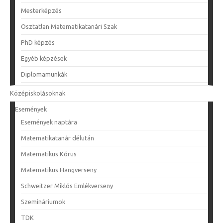
Mesterképzés
Osztatlan Matematikatanári Szak
PhD képzés
Egyéb képzések
Diplomamunkák
Középiskolásoknak
Események
Események naptára
Matematikatanár délután
Matematikus Kórus
Matematikus Hangverseny
Schweitzer Miklós Emlékverseny
Szemináriumok
TDK