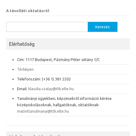
A távolléti oktatásról
Keresés:
Elérhetőség
Cím: 1117 Budapest, Pázmány Péter sétány 1/C
Térképen
Telefonszám: (+36 1) 381 2202
Email:
klaudia.szalay@ttk.elte.hu
Tanulmányi ügyekben, képzésekről információ kérése
középiskolásoknak, hallgatóknak, oktatóknak:
matinttanulmanyi@ttk.elte.hu